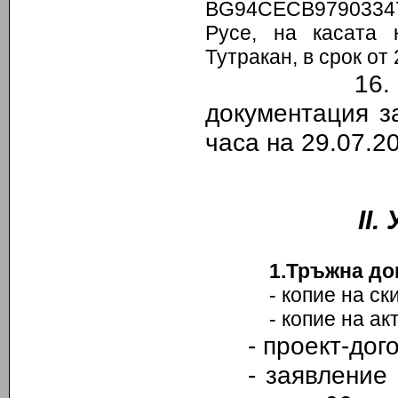
BG94СЕСB97903347
Русе, на касата
Тутракан, в срок от 
16. Краен 
документация з
часа на 2
9
.0
7
.2
ІІ.
1.Тръжна до
- копие на скиц
- копие на акт з
-
проект-дого
-
заявление 