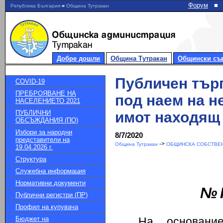
Форум
■
Република България ■ Община Тутракан
Добре дошли
Община Тутракан
Общински съ
Публичен търг
COVID-19
ПРЕБРОЯВАНЕ НА
под наем на н
НАСЕЛЕНИЕТО 2021
ПУБЛИЧНИ
имот находящ 
ОБСЪЖДАНИЯ (ПО)
Избори за народни
8/7/2020
представители на
->
Община Тутракан
ОБЩИНСКА СОБСТВЕН
19.04.2026 г.
Структура
Служебна информация
Нормативни документи
№
Публични регистри (ПР)
Профил на купувача
Бюджет на
На основани