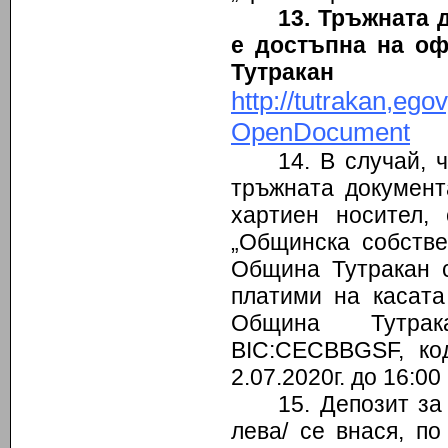
13. Тръжната 
е достъпна на оф
Тут
http://tutrakan,e
OpenDocument
14. В случай, 
тръжната документ
хартиен носител,
„Общинска собстве
Община Тутракан 
платими на касат
Община Тутрак
BIC:CECBBGSF, ко
2.07.2020г. до 16:00
15. Депозит за
лева/ се внася, п