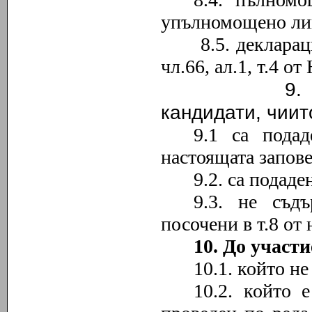
упълномощено лиц
8.5. декларац
чл.66, ал.1, т.4 
9. Не се д
кандидати, чиит
9.1 са подад
настоящата запове
9.2. са подад
9.3. не съд
посочени в т
.8
от 
10. До участи
10.1. който не
10.2. който 