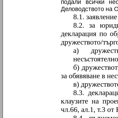
подали всички не
Деловодството на О
8.1. заявление
8.2. за юри
декларация по об
дружеството/търго
а) дружес
несъстоятелно
б) дружествот
за обявяване в не
в) дружествот
8.3. деклара
клаузите на про
чл
.
66, ал
.1
, т
.
3 от
8.4. пълномо