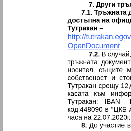
7. Други тр
7.1. Тръжната 
достъпна на офиц
Тутракан –
http://tutrakan,e
OpenDocument
7
.2.
В случай,
тръжната документ
носител, същите 
собственост и ст
Тутракан срещу 12,
касата към инфо
Тутракан: IBAN-
код:448090 в “ЦКБ-А
часа на 22.07.2020г.
8
.
До участие в