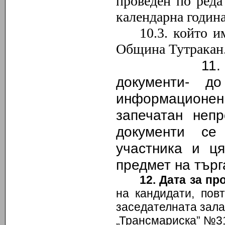
проведен по реда
календарна година
10.3. който 
Община Тутракан
11. Краен 
документи
- до
информационе
запечатан непр
документи се
участника и ця
предмет на търг
12. Дата за п
на кандидати, повт
заседателнат
„Трансмариска” №31