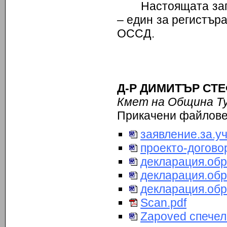
Настоящата зап
– един за регистър
ОССД.
Д-Р ДИМИТЪ
Кмет на Община Т
Прикачени файлов
заявление.за.у
проекто-догово
декларация.обр
декларация.обр
декларация.обр
Scan.pdf
Zapoved спечел