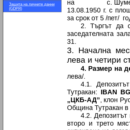
на с. Шуменци 
Защита на личните данни
(GDPR)
13.08.1950 г. с пл
за срок от 5 /пет/ г
2. Търгът да
заседателната зал
31.
3. Начална ме
лева и четири ст
4. Размер на д
лева/.
4.1. Депозитъ
Тутракан:
IBAN BG
„ЦКБ-АД”
, клон Р
Община Тутракан в с
4.2. Депозитът
второ и трето мяс