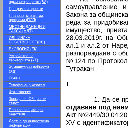
администрацията (БА)
самоуправление и
Програми и проекти
Закона за общинскат
Планове, стратегии,
програми (ПСП)
реда за придобива
МЕСТНИ ДАНЪЦИ И
имущество, прие
ТАКСИ (МДТ)
28.03.2019г. на Об
ОБЩИНСКА
СОБСТВЕНОСТ(ОС)
ал.1 и ал.2 от Нар
ЕКОЛОГИЯ (ЕК)
разпореждане с об
Устройство на
№124 по Протокол 
територията (УТ)
Хуманитарни дейности
Тутракан
(ХД)
Обяви
Телефонен указател
Фотогалерия
1. Да се пр
Заседания Общински
съвет
отдаване под нае
План за защита при
Акт №2449/30.04.202
бедствия
Достъп до обществена
XV с идентификато
информация