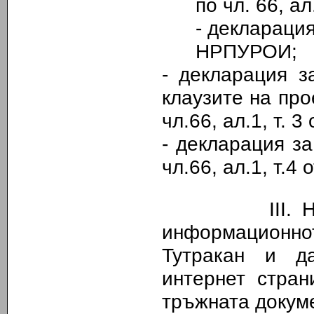
по чл. 66, а
- деклараци
НРПУРОИ;
- декларация з
клаузите на пр
чл.66
,
ал.1
,
т. 3
- декларация з
чл.66, ал.1, т.
III.
Н
информационн
Тутракан и д
интернет стран
тръжната докуме