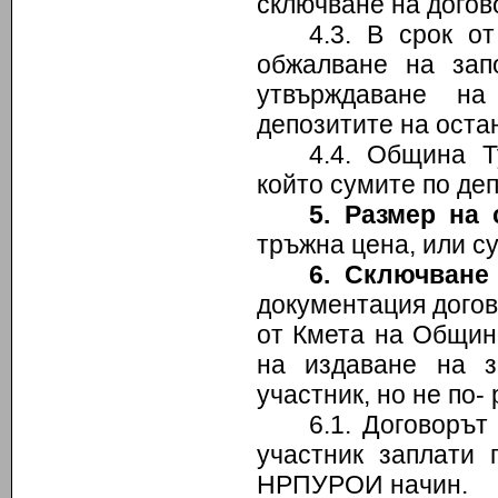
сключване на догов
4.3. В срок о
обжалване на зап
утвърждаване на
депозитите на оста
4.4. Община Т
който сумите по де
5
. Размер на 
тръжна цена, или су
6
. Сключване
документация догов
от Кмета на Община
на издаване на з
участник, но не по-
6.1. Договорът
участник заплати 
НРПУРОИ начин.