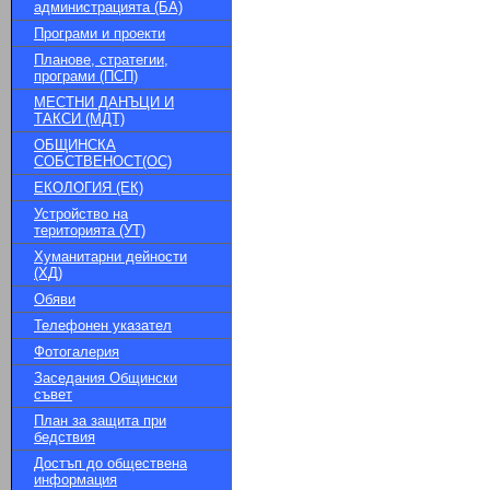
администрацията (БА)
Програми и проекти
Планове, стратегии,
програми (ПСП)
МЕСТНИ ДАНЪЦИ И
ТАКСИ (МДТ)
ОБЩИНСКА
СОБСТВЕНОСТ(ОС)
ЕКОЛОГИЯ (ЕК)
Устройство на
територията (УТ)
Хуманитарни дейности
(ХД)
Обяви
Телефонен указател
Фотогалерия
Заседания Общински
съвет
План за защита при
бедствия
Достъп до обществена
информация