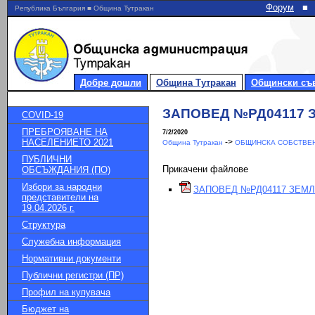
Форум
■
Република България ■ Община Тутракан
Добре дошли
Община Тутракан
Общински съ
ЗАПОВЕД №РД04117 
COVID-19
ПРЕБРОЯВАНЕ НА
7/2/2020
НАСЕЛЕНИЕТО 2021
->
Община Тутракан
ОБЩИНСКА СОБСТВЕН
ПУБЛИЧНИ
Прикачени файлове
ОБСЪЖДАНИЯ (ПО)
Избори за народни
ЗАПОВЕД №РД04117 ЗЕМЛ
представители на
19.04.2026 г.
Структура
Служебна информация
Нормативни документи
Публични регистри (ПР)
Профил на купувача
Бюджет на