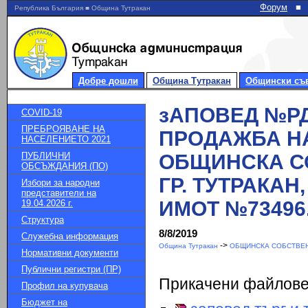
Форум
■
Република България ■ Община Тутракан
Добре дошли
Община Тутракан
Общински съ
зАПОВЕД №РД-0
COVID-19
ПРЕБРОЯВАНЕ НА
ПРОДАЖБА Н
НАСЕЛЕНИЕТО 2021
ПУБЛИЧНИ
ОБЩИНСКА С
ОБСЪЖДАНИЯ (ПО)
ГР. ТУТРАКАН
Избори за народни
представители на
ИМОТ №73496.
19.04.2026 г.
Структура
8/8/2019
Служебна информация
->
Община Тутракан
ОБЩИНСКА СОБСТВЕН
Нормативни документи
Публични регистри (ПР)
Прикачени файлов
Профил на купувача
Бюджет на