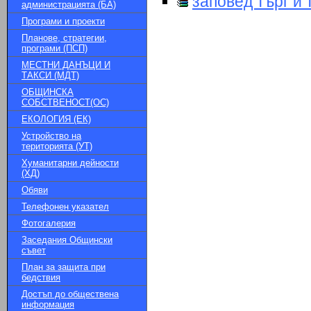
заповед търг и
администрацията (БА)
Програми и проекти
Планове, стратегии,
програми (ПСП)
МЕСТНИ ДАНЪЦИ И
ТАКСИ (МДТ)
ОБЩИНСКА
СОБСТВЕНОСТ(ОС)
ЕКОЛОГИЯ (ЕК)
Устройство на
територията (УТ)
Хуманитарни дейности
(ХД)
Обяви
Телефонен указател
Фотогалерия
Заседания Общински
съвет
План за защита при
бедствия
Достъп до обществена
информация