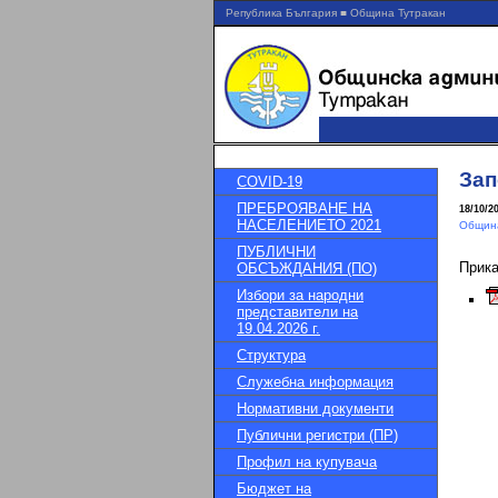
Република България ■ Община Тутракан
Зап
COVID-19
ПРЕБРОЯВАНЕ НА
18/10/2
НАСЕЛЕНИЕТО 2021
Община
ПУБЛИЧНИ
Прик
ОБСЪЖДАНИЯ (ПО)
Избори за народни
представители на
19.04.2026 г.
Структура
Служебна информация
Нормативни документи
Публични регистри (ПР)
Профил на купувача
Бюджет на