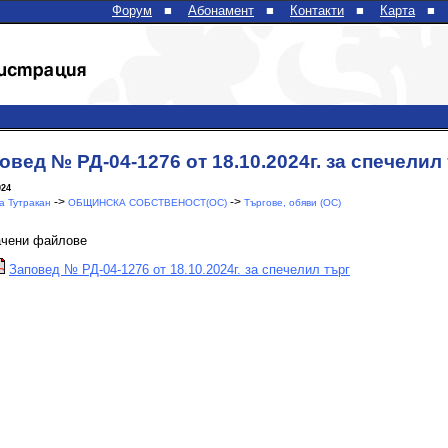
Форум
■
Абонамент
■
Контакти
■
Карта
■
овед № РД-04-1276 от 18.10.2024г. за спечелил
024
->
->
 Тутракан
ОБЩИНСКА СОБСТВЕНОСТ(ОС)
Търгове, обяви (ОС)
ачени файлове
Заповед № РД-04-1276 от 18.10.2024г. за спечелил търг