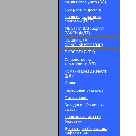
администрацията (БА)
Програми и проекти
Планове, стратегии,
програми (ПСП)
МЕСТНИ ДАНЪЦИ И
ТАКСИ (МДТ)
ОБЩИНСКА
СОБСТВЕНОСТ(ОС)
ЕКОЛОГИЯ (ЕК)
Устройство на
територията (УТ)
Хуманитарни дейности
(ХД)
Обяви
Телефонен указател
Фотогалерия
Заседания Общински
съвет
План за защита при
бедствия
Достъп до обществена
информация