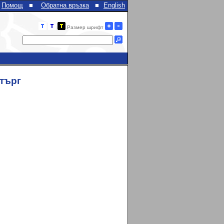
Помощ
■
Обратна връзка
■
English
Размер шрифт
 търг