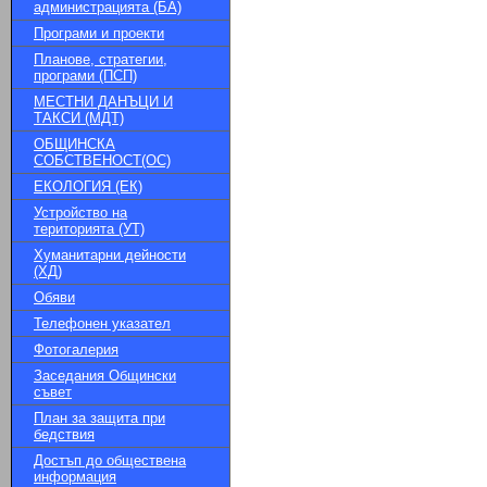
администрацията (БА)
Програми и проекти
Планове, стратегии,
програми (ПСП)
МЕСТНИ ДАНЪЦИ И
ТАКСИ (МДТ)
ОБЩИНСКА
СОБСТВЕНОСТ(ОС)
ЕКОЛОГИЯ (ЕК)
Устройство на
територията (УТ)
Хуманитарни дейности
(ХД)
Обяви
Телефонен указател
Фотогалерия
Заседания Общински
съвет
План за защита при
бедствия
Достъп до обществена
информация