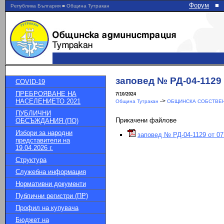
Форум
■
Република България ■ Община Тутракан
заповед № РД-04-1129 о
COVID-19
ПРЕБРОЯВАНЕ НА
7/10/2024
НАСЕЛЕНИЕТО 2021
->
Община Тутракан
ОБЩИНСКА СОБСТВЕН
ПУБЛИЧНИ
Прикачени файлове
ОБСЪЖДАНИЯ (ПО)
Избори за народни
заповед № РД-04-1129 от 07.
представители на
19.04.2026 г.
Структура
Служебна информация
Нормативни документи
Публични регистри (ПР)
Профил на купувача
Бюджет на