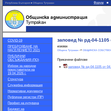
Форум
■
Република България ■ Община Тутракан
заповед № рд-04-1105 о
COVID-19
ПРЕБРОЯВАНЕ НА
4/10/2024
НАСЕЛЕНИЕТО 2021
->
Община Тутракан
ОБЩИНСКА СОБСТВЕН
ПУБЛИЧНИ
Прикачени файлове
ОБСЪЖДАНИЯ (ПО)
Избори за народни
заповед № рд-04-1105 от 04.
представители на
19.04.2026 г.
Структура
Служебна информация
Нормативни документи
Публични регистри (ПР)
Профил на купувача
Бюджет на