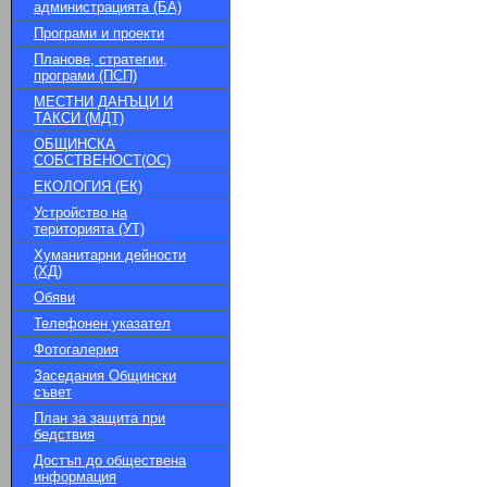
администрацията (БА)
Програми и проекти
Планове, стратегии,
програми (ПСП)
МЕСТНИ ДАНЪЦИ И
ТАКСИ (МДТ)
ОБЩИНСКА
СОБСТВЕНОСТ(ОС)
ЕКОЛОГИЯ (ЕК)
Устройство на
територията (УТ)
Хуманитарни дейности
(ХД)
Обяви
Телефонен указател
Фотогалерия
Заседания Общински
съвет
План за защита при
бедствия
Достъп до обществена
информация