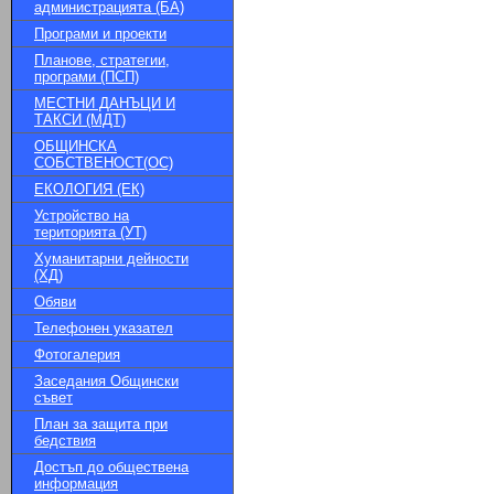
администрацията (БА)
Програми и проекти
Планове, стратегии,
програми (ПСП)
МЕСТНИ ДАНЪЦИ И
ТАКСИ (МДТ)
ОБЩИНСКА
СОБСТВЕНОСТ(ОС)
ЕКОЛОГИЯ (ЕК)
Устройство на
територията (УТ)
Хуманитарни дейности
(ХД)
Обяви
Телефонен указател
Фотогалерия
Заседания Общински
съвет
План за защита при
бедствия
Достъп до обществена
информация