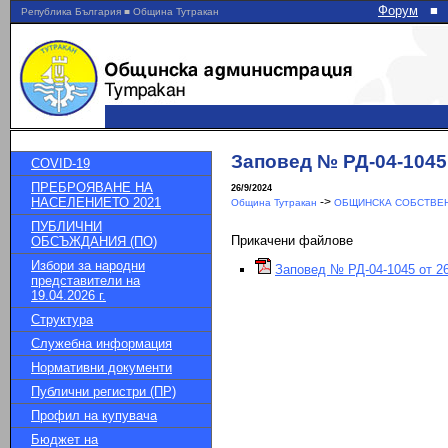
Форум
■
Република България ■ Община Тутракан
Заповед № РД-04-1045 
COVID-19
ПРЕБРОЯВАНЕ НА
26/9/2024
НАСЕЛЕНИЕТО 2021
->
Община Тутракан
ОБЩИНСКА СОБСТВЕН
ПУБЛИЧНИ
Прикачени файлове
ОБСЪЖДАНИЯ (ПО)
Избори за народни
Заповед № РД-04-1045 от 26
представители на
19.04.2026 г.
Структура
Служебна информация
Нормативни документи
Публични регистри (ПР)
Профил на купувача
Бюджет на