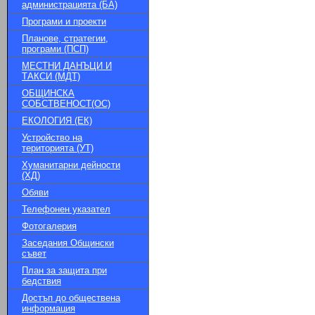
администрацията (БА)
Програми и проекти
Планове, стратегии,
програми (ПСП)
МЕСТНИ ДАНЪЦИ И
ТАКСИ (МДТ)
ОБЩИНСКА
СОБСТВЕНОСТ(ОС)
ЕКОЛОГИЯ (ЕК)
Устройство на
територията (УТ)
Хуманитарни дейности
(ХД)
Обяви
Телефонен указател
Фотогалерия
Заседания Общински
съвет
План за защита при
бедствия
Достъп до обществена
информация