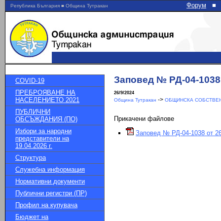
Форум
■
Република България ■ Община Тутракан
Заповед № РД-04-1038 
COVID-19
ПРЕБРОЯВАНЕ НА
26/9/2024
НАСЕЛЕНИЕТО 2021
->
Община Тутракан
ОБЩИНСКА СОБСТВЕН
ПУБЛИЧНИ
Прикачени файлове
ОБСЪЖДАНИЯ (ПО)
Избори за народни
Заповед № РД-04-1038 от 26
представители на
19.04.2026 г.
Структура
Служебна информация
Нормативни документи
Публични регистри (ПР)
Профил на купувача
Бюджет на