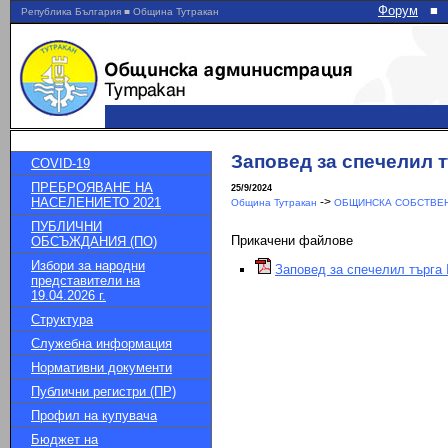
Форум
■
Република България ■ Община Тутракан
Заповед за спечелил т
COVID-19
ПРЕБРОЯВАНЕ НА
25/9/2024
НАСЕЛЕНИЕТО 2021
->
Община Тутракан
ОБЩИНСКА СОБСТВЕН
ПУБЛИЧНИ
Прикачени файлове
ОБСЪЖДАНИЯ (ПО)
Избори за народни
Заповед за спечелил търга 
представители на
19.04.2026 г.
Структура
Служебна информация
Нормативни документи
Публични регистри (ПР)
Профил на купувача
Бюджет на