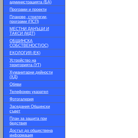
администрацията (БА)
Програми и проекти
Планове, стратегии,
програми (ПСП)
МЕСТНИ ДАНЪЦИ И
ТАКСИ (МДТ)
ОБЩИНСКА
СОБСТВЕНОСТ(ОС)
ЕКОЛОГИЯ (ЕК)
Устройство на
територията (УТ)
Хуманитарни дейности
(ХД)
Обяви
Телефонен указател
Фотогалерия
Заседания Общински
съвет
План за защита при
бедствия
Достъп до обществена
информация