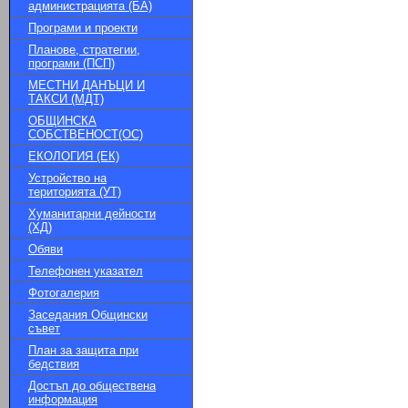
администрацията (БА)
Програми и проекти
Планове, стратегии,
програми (ПСП)
МЕСТНИ ДАНЪЦИ И
ТАКСИ (МДТ)
ОБЩИНСКА
СОБСТВЕНОСТ(ОС)
ЕКОЛОГИЯ (ЕК)
Устройство на
територията (УТ)
Хуманитарни дейности
(ХД)
Обяви
Телефонен указател
Фотогалерия
Заседания Общински
съвет
План за защита при
бедствия
Достъп до обществена
информация