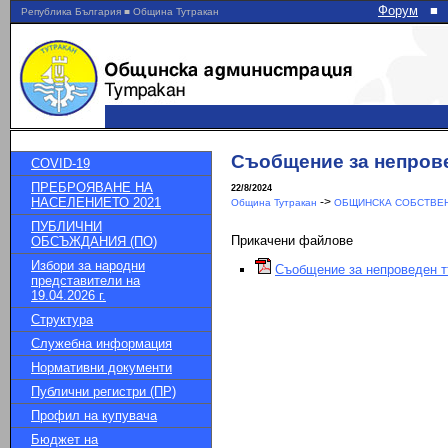
Форум
■
Република България ■ Община Тутракан
Съобщение за непровед
COVID-19
ПРЕБРОЯВАНЕ НА
22/8/2024
НАСЕЛЕНИЕТО 2021
->
Община Тутракан
ОБЩИНСКА СОБСТВЕН
ПУБЛИЧНИ
Прикачени файлове
ОБСЪЖДАНИЯ (ПО)
Избори за народни
Съобщение за непроведен тъ
представители на
19.04.2026 г.
Структура
Служебна информация
Нормативни документи
Публични регистри (ПР)
Профил на купувача
Бюджет на