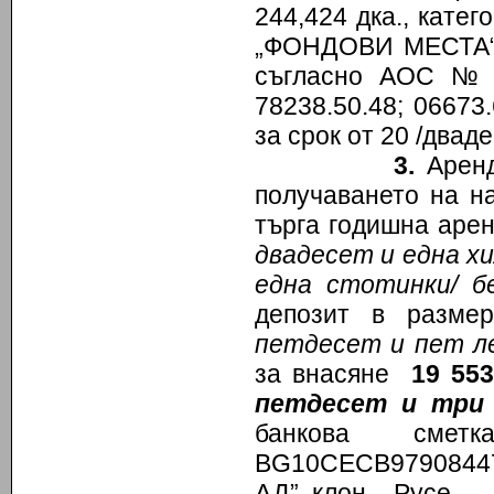
244,424 дка., катег
„ФОНДОВИ МЕСТА“, 
съгласно АОС № 69
78238.50.48; 06673.
за срок от 20 /двад
3.
Аренд
получаването на н
търга годишна арен
двадесет и една х
една стотинки/
бе
депозит в разме
петдесет и пет л
за внасяне
19 553
петдесет и три 
банкова сме
BG10СЕСB979084474
АД”, клон – Русе.