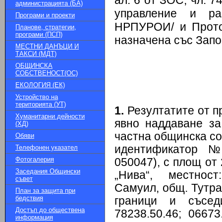
ал. 6 от ЗОС, чл. 7
администрацията (БА)
управление и ра
Програми и проекти
НРПУРОИ/ и Проток
Планове, стратегии,
програми (ПСП)
назначена със Запо
МЕСТНИ ДАНЪЦИ И
ТАКСИ (МДТ)
ОБЩИНСКА
СОБСТВЕНОСТ(ОС)
ЕКОЛОГИЯ (ЕК)
Устройство на
територията (УТ)
1.
Резултатите от пр
Хуманитарни дейности
явно наддаване за
(ХД)
частна общинска со
Обяви
идентификатор №
Телефонен указател
Фотогалерия
050047), с площ от 2
Заседания Общински
„Нива“, местнос
съвет
Самуил, общ. Тутра
План за защита при
бедствия
граници и съседи:
Достъп до обществена
78238.50.46; 06673
информация