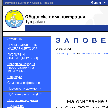
Форум
■
Република България ■ Община Тутракан
З А П О В Е Д
COVID-19
ПРЕБРОЯВАНЕ НА
НАСЕЛЕНИЕТО 2021
23/7/2024
->
Община Тутракан
ОБЩИНСКА СОБСТВЕН
ПУБЛИЧНИ
ОБСЪЖДАНИЯ (ПО)
Избори за народни
представители на
19.04.2026 г.
Структура
Служебна информация
Нормативни документи
Публични регистри (ПР)
Профил на купувача
На основание ч
Бюджет на