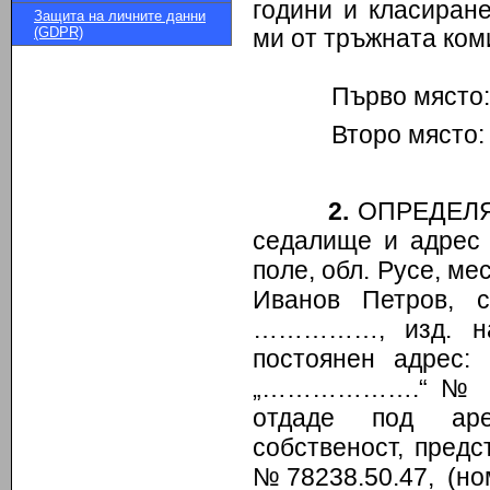
години и класиран
Защита на личните данни
(GDPR)
ми от тръжната ком
Първо място: „Т
Второ място: 
2.
ОПРЕДЕЛЯМ:
седалище и адрес 
поле, обл. Русе, ме
Иванов Петров,
……………, изд. 
постоянен адрес
„……………….“ № …….,
отдаде под аре
собственост, пред
№78238.50.47, (но