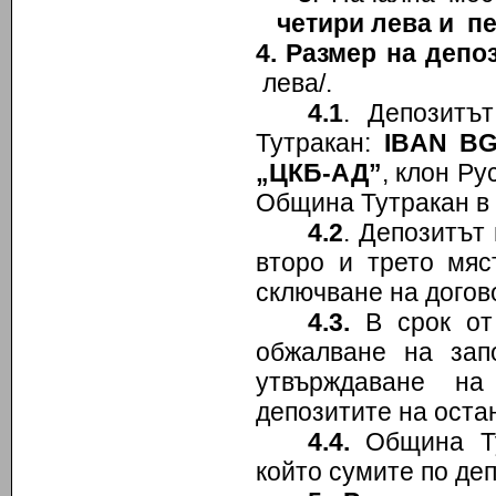
четири лева и пе
4. Размер на депо
лева/.
4.1
. Депозитъ
Тутракан:
IBAN BG
„ЦКБ-АД”
, клон Р
Община Тутракан в
4.2
. Депозитът
второ и трето мяс
сключване на догов
4.3.
В срок от 
обжалване на зап
утвърждаване на
депозитите на оста
4.4.
Община Ту
който сумите по де