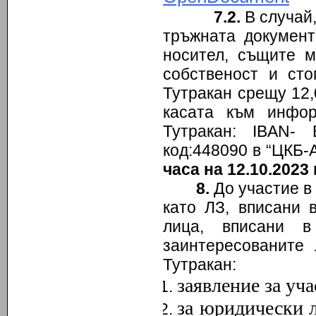
7
.2.
В случай,
тръжната документ
носител, същите м
собственост и ст
Тутракан срещу 12,
касата към инфо
Тутракан: IBAN-
код:448090 в “ЦКБ-А
часа на 12.10.2023 г
8
.
До участие в
като ЛЗ, вписани 
лица, вписани 
заинтересованите
Тутракан:
заявление за уч
за юридически 