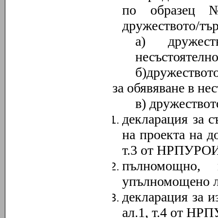
по образец
№
дружеството/тър
а) дружес
несъстоятелно
б)дружеството
за обявяване в не
в) дружествот
декларация за с
на проекта на 
т
.
3 от НРПУРОИ
пълномощно, 
упълномощено ли
декларация за и
ал.1, т.4 от Н