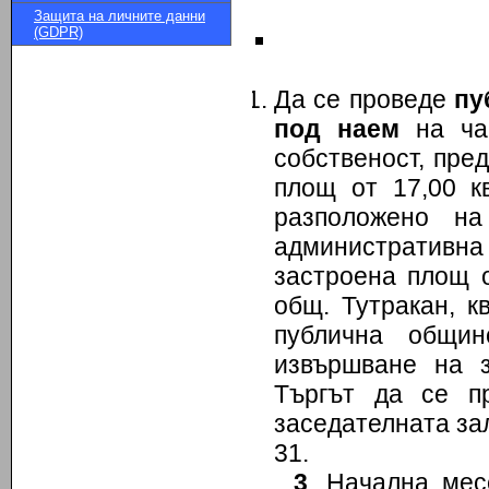
Защита на личните данни
(GDPR)
Да се проведе
пу
под наем
на час
собственост, пре
площ от 17,00 к
разположено н
административна
застроена площ о
общ. Тутракан, к
публична общин
извършване на з
Търгът да се 
заседателната за
31.
3
. Начална ме