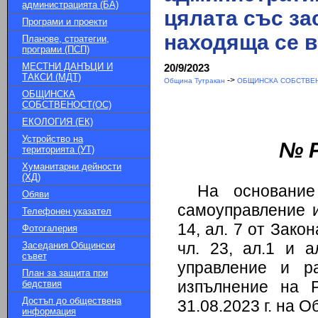
администрацията (БА)
цялата със зас
Програми и проекти
находяща се в
Планове, стратегии,
програми (ПСП)
МЕСТНИ ДАНЪЦИ И
20/9/2023
ТАКСИ (МДТ)
->
Община Тутракан
ОБЩИНСКА СОБСТВЕН
ОБЩИНСКА
СОБСТВЕНОСТ(ОС)
ЕКОЛОГИЯ (ЕК)
Устройство на
№ Р
територията (УТ)
Хуманитарни дейности
(ХД)
На основание
Обяви
самоуправление и
Телефонен указател
14, ал. 7 от Закон
Фотогалерия
чл. 23, ал.1 и 
Заседания Общински
съвет
управление и р
План за защита при
изпълнение на
бедствия
Достъп до обществена
31.08.2023 г. на 
информация