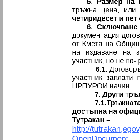
5
. Размер на 
тръжна цена, или
четиридесет и пет
6
. Сключване
документация догов
от Кмета на Община
на издаване на з
участник, но не по-
6.1.
Договоръ
участник заплати 
НРПУРОИ начин.
7. Други тръ
7.1.Тръжната до
достъпна на офиц
Тутракан –
http://tutrakan,e
OpenDocument