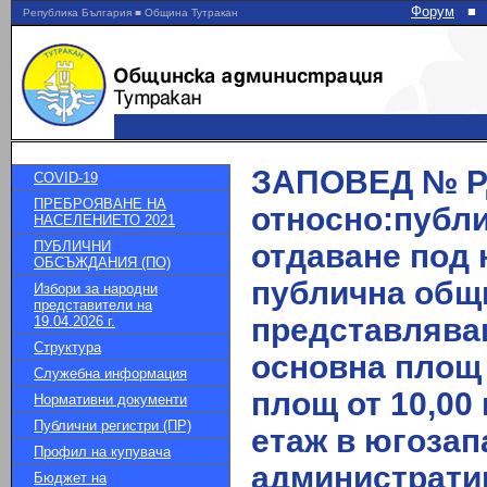
Форум
■
Република България ■ Община Тутракан
ЗАПОВЕД № РД-
COVID-19
ПРЕБРОЯВАНЕ НА
относно:публи
НАСЕЛЕНИЕТО 2021
ПУБЛИЧНИ
отдаване под 
ОБСЪЖДАНИЯ (ПО)
публична общи
Избори за народни
представители на
представлява
19.04.2026 г.
Структура
основна площ 
Служебна информация
площ от 10,00 
Нормативни документи
Публични регистри (ПР)
етаж в югозап
Профил на купувача
административ
Бюджет на