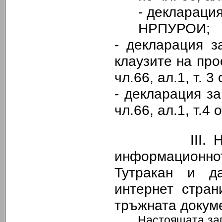
- деклараци
НРПУРОИ;
- декларация з
клаузите на пр
чл.66
,
ал.1
,
т. 3
- декларация з
чл.66, ал.1, т.
III.
Н
информационн
Тутракан и д
интернет стран
тръжната докуме
Настоящата зап