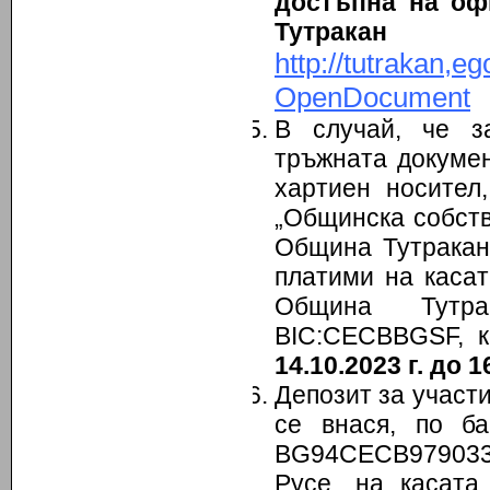
достъпна на оф
Ту
http://tutrakan
OpenDocument
В случай, че з
тръжната докумен
хартиен носител
„Общинска собств
Община Тутракан
платими на каса
Община Тутра
BIC:CECBBGSF, к
14.10.2023 г. до 1
Депозит за участи
се внася, по б
BG94СЕСB9790334
Русе, на касат