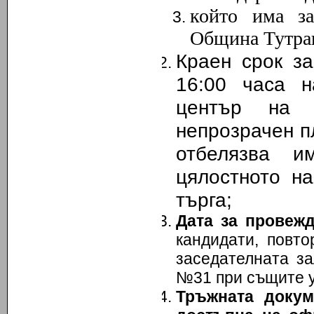
който има з
Община Тутра
Краен срок з
16:00 часа н
център на 
непрозрачен п
отбелязва им
цялостното н
търга;
Дата за провежд
кандидати, повт
заседателната за
№31 при същите 
Тръжната докум