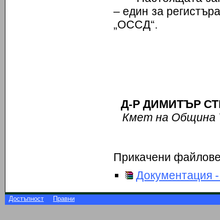
– един за регистър
„ОССД“.
Д-Р ДИМИТЪР 
Кмет на Община
Прикачени файлов
Документация -
Достъпност
Правни