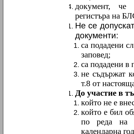
документ, че
регистъра на БЛ
Не се допускат
документи
:
са подадени сл
заповед;
са подадени в 
не съдържат к
т
.8
от настояща
До участие в тъ
който не е вне
който е бил об
по реда на н
календарна год