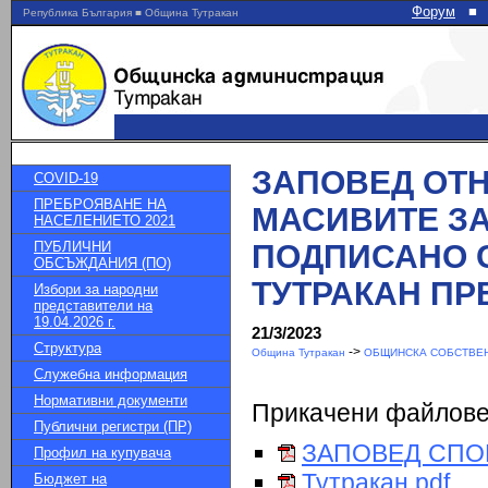
Форум
■
Република България ■ Община Тутракан
ЗАПОВЕД ОТ
COVID-19
ПРЕБРОЯВАНЕ НА
МАСИВИТЕ З
НАСЕЛЕНИЕТО 2021
ПУБЛИЧНИ
ПОДПИСАНО 
ОБСЪЖДАНИЯ (ПО)
ТУТРАКАН ПРЕ
Избори за народни
представители на
19.04.2026 г.
21/3/2023
Структура
->
Община Тутракан
ОБЩИНСКА СОБСТВЕН
Служебна информация
Нормативни документи
Прикачени файлов
Публични регистри (ПР)
ЗАПОВЕД СПОР 
Профил на купувача
Тутракан.pdf
Бюджет на