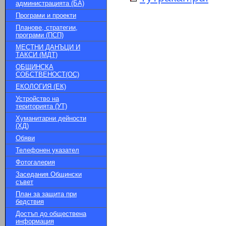
администрацията (БА)
Програми и проекти
Планове, стратегии,
програми (ПСП)
МЕСТНИ ДАНЪЦИ И
ТАКСИ (МДТ)
ОБЩИНСКА
СОБСТВЕНОСТ(ОС)
ЕКОЛОГИЯ (ЕК)
Устройство на
територията (УТ)
Хуманитарни дейности
(ХД)
Обяви
Телефонен указател
Фотогалерия
Заседания Общински
съвет
План за защита при
бедствия
Достъп до обществена
информация