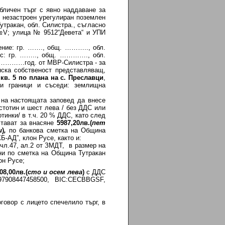
чен търг с явно наддаване за
 незастроен урегулиран поземлен
Тутракан, обл. Силистра., съгласно
 №V; улица № 9512“Девета“ и УПИ
ние: гр. ……., общ. ……….., обл.
с: гр. …….., общ. …………., обл.
…………год. от МВР-Силистра - за
нска собственост представляващ,
кв. 5 по плана на с. Преславци
,
ри граници и съседи: землищна
 настоящата заповед да внесе
истотин и шест лева / без ДДС или
тинки/ в т.ч. 20 % ДДС, като след
стават за внасяне
5987,20лв.(
пет
и
)
,
по банкова сметка на Община
-АД”, клон Русе, както и:
л.47, ал.2 от ЗМДТ, в размер на
и по сметка на Община Тутракан
н Русе;
08,00
лв.(
сто и осем лева
)
с ДДС
908447458500, BIC:CECBBGSF,
ор с лицето спечелило търг, в