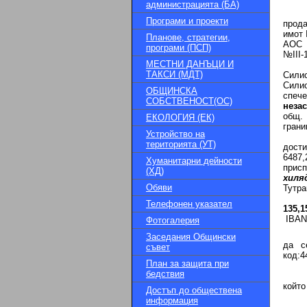
администрацията (БА)
Въз 
Програми и проекти
прода
имот 
Планове, стратегии,
АОС 
програми (ПСП)
№III-
МЕСТНИ ДАНЪЦИ И
ТАКСИ (МДТ)
Сили
Сили
ОБЩИНСКА
спеч
СОБСТВЕНОСТ(ОС)
незас
общ.
ЕКОЛОГИЯ (ЕК)
грани
Устройство на
2. К
територията (УТ)
дости
6487,
Хуманитарни дейности
присп
(ХД)
хиля
Обяви
Тутра
- 2,
Телефонен указател
135,
IBAN:
Фотогалерия
- За
Заседания Общински
да с
съвет
код:4
План за защита при
бедствия
3. С
който
Достъп до обществена
информация