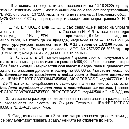
основа на резултатите от проведения на 13.10.2022год., публи
жба на недвижим имот – частна общинска собственост представляващ,
№IV-13 с площ от 1372,00 кв.м. в кв. 5 по плана на с. Преславци, общ. 
№2573/27.06.2022год., при граници и съседи: землищна граница;УПИ
12.
1
.
“И. Е.“ ООД с ЕИК:……….., със
седалище и адрес на управле
стра, ул.„ …………„ № ……….., с Управител-И. А.Д. с постоянен адре
стра, ул.„………” №…., ЕГН:…………, притежаващ ЛК №……….., изд. на 
елило търга, на което да се продаде, недвижим имот – частна общи
троен урегулиран поземлен имот №IV-13 с площ от 1372,00 кв.м. в 
 Тутракан, обл. Силистра, съгласно АОС №2573/27.06.2022год., п
ца;УПИ №V; улица № 9512“Девета“ и УПИ №III-12
.
упувачът в 14 /четиринадесет/ дневен срок от получаването на
гнатата на търга цена за имота в размер 5406,00лв./ пет хиляди четир
20лв./шест хиляди четиристотин осемдесет и седем лева и двадесет сто
адане на внесения депозит в размер на 500,00лв. /петстотин лева/, о
ди деветстотин осемдесет и седем лева и двадесет стотинк
кан IBAN: BG10СЕСB97908447458500, BIC:CECBBGSF, код:445500 в “ЦКБ
5 % данък за придобиване по възмезден начин на имота, съгласно ч
15лв.
(
сто тридесет и пет лева и петнадесет стотинки
)
внесен
BG10СЕСB97908447458500, BIC:CECBBGSF, код:442500 в “ЦКБ-АД”, кло
 извършени разходи по изготвяне на пазарна оценка в размер на
1
е възстановят по сметка на Община Тутракан IBAN:BG10СЕСB97
48090 в “ЦКБ-АД”, клон Русе;
лед изпълнение на т.2 от настоящата заповед да се сключи догов
 се регламентират правата и задълженията на страните по него.