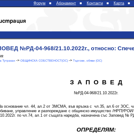
Форум
■
Абонамент
■
Контакти
■
Карта
■
ОВЕД №РД-04-968/21.10.2022г., относно: Спече
022
->
->
 Тутракан
ОБЩИНСКА СОБСТВЕНОСТ(ОС)
Търгове, обяви (ОС)
З А П О В Е Д
№РД-04-968/21.10.2022г.
нование чл. 44, ал.2 от ЗМСМА, във връзка с чл.35, ал.6 от ЗОС, чл.
биване, управление и разпореждане с общинско имущество /НРПУРОИ/
.10.2022г. по чл.74, ал.1 от същата наредба, назначена със Заповед № РД
ОПРЕДЕЛЯМ: