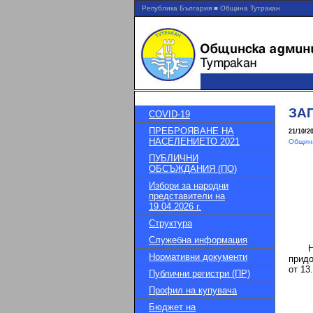
Република България ■ Община Тутракан
ЗАП
COVID-19
ПРЕБРОЯВАНЕ НА
21/10/2
НАСЕЛЕНИЕТО 2021
Община
ПУБЛИЧНИ
ОБСЪЖДАНИЯ (ПО)
Избори за народни
представители на
19.04.2026 г.
Структура
Служебна информация
На ос
Нормативни документи
придо
от 13
Публични регистри (ПР)
Профил на купувача
Бюджет на