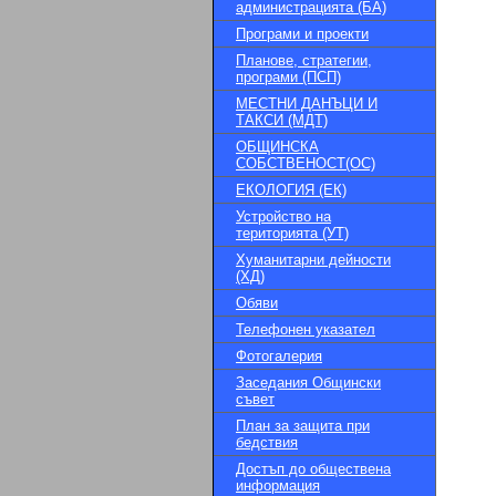
администрацията (БА)
Програми и проекти
Планове, стратегии,
програми (ПСП)
МЕСТНИ ДАНЪЦИ И
ТАКСИ (МДТ)
ОБЩИНСКА
СОБСТВЕНОСТ(ОС)
ЕКОЛОГИЯ (ЕК)
Устройство на
територията (УТ)
Хуманитарни дейности
(ХД)
Обяви
Телефонен указател
Фотогалерия
Заседания Общински
съвет
План за защита при
бедствия
Достъп до обществена
информация