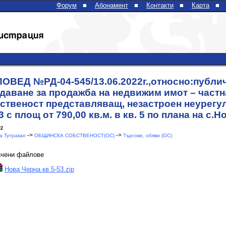
Форум
■
Абонамент
■
Контакти
■
Карта
■
ОВЕД №РД-04-545/13.06.2022г.,относно:публич
даване за продажба на недвижим имот – част
ственост представляващ, незастроен неурегу
 с площ от 790,00 кв.м. в кв. 5 по плана на с.
22
->
->
 Тутракан
ОБЩИНСКА СОБСТВЕНОСТ(ОС)
Търгове, обяви (ОС)
ачени файлове
Нова Черна кв.5-53.zip