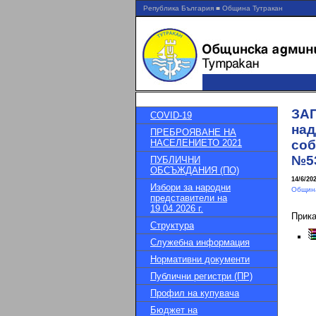
Република България ■ Община Тутракан
ЗАП
COVID-19
над
ПРЕБРОЯВАНЕ НА
НАСЕЛЕНИЕТО 2021
соб
№53
ПУБЛИЧНИ
ОБСЪЖДАНИЯ (ПО)
14/6/20
Избори за народни
Община
представители на
19.04.2026 г.
Прик
Структура
Служебна информация
Нормативни документи
Публични регистри (ПР)
Профил на купувача
Бюджет на