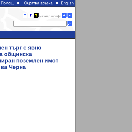
Помощ
■
Обратна връзка
■
English
Размер шрифт
ен търг с явно
на общинска
лиран поземлен имот
Нова Черна