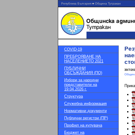
Република България ■ Община Тутракан
Рез
COVID-19
нае
ПРЕБРОЯВАНЕ НА
НАСЕЛЕНИЕТО 2021
сто
ПУБЛИЧНИ
30/7/20
ОБСЪЖДАНИЯ (ПО)
Община
Избори за народни
представители на
Прик
19.04.2026 г.
Структура
Служебна информация
Нормативни документи
Публични регистри (ПР)
Профил на купувача
Бюджет на