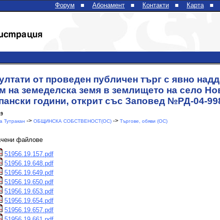
Форум
■
Абонамент
■
Контакти
■
Карта
■
ултати от проведен публичен търг с явно надд
м на земеделска земя в землището на село Нов
пански години, открит със Заповед №РД-04-998
19
->
->
 Тутракан
ОБЩИНСКА СОБСТВЕНОСТ(ОС)
Търгове, обяви (ОС)
ачени файлове
51956.19.157.pdf
51956.19.648.pdf
51956.19.649.pdf
51956.19.650.pdf
51956.19.653.pdf
51956.19.654.pdf
51956.19.657.pdf
51956.19.661.pdf