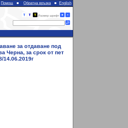
Помощ
■
Обратна връзка
■
English
Размер шрифт
аване за отдаване под
а Черна, за срок от пет
/14.06.2019г