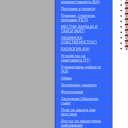
администрацията (БА)
Програми и проекти
Планове, стратегии,
програми (ПСП)
МЕСТНИ ДАНЪЦИ И
ТАКСИ (МДТ)
ОБЩИНСКА
СОБСТВЕНОСТ(ОС)
ЕКОЛОГИЯ (ЕК)
Устройство на
територията (УТ)
Хуманитарни дейности
(ХД)
Обяви
Телефонен указател
Фотогалерия
Заседания Общински
съвет
План за защита при
бедствия
Достъп до обществена
информация