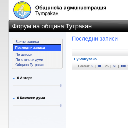
Форум на община Тутракан
Последни записи
Всички записи
Последни записи
По автори
Публикувано
По ключови думи
Община Тутракан
Покажи:
5
|
10
|
25
|
50
|
100
0 Автори
0 Ключови думи