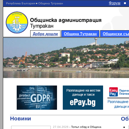
Форум
■
Република България ■ Община Тутракан
Добре дошли
Община Тутракан
Общински съ
Новини
Об
27.04.2026
- Топъл обяд в Община