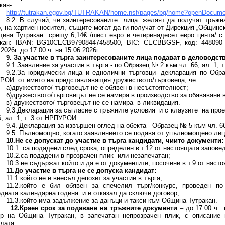
кан-
http://tutrakan.egov.bg/TUTRAKAN/home.nsf/pages/bg/home?openDocume
8.2. В случай, че заинтересованите лица желаят да получат тръжна
, на хартиен носител, същите могат да ги получат от Дирекция „Общинс
ина Тутракан срещу 6,14€ /шест евро и четиринадесет евро цента/ 
акан: IBAN: BG10СЕСB97908447458500, BIC: CECBBGSF, код: 448090
.2026г. до 17:00 ч. на 15.06.2026г.
9. За участие в търга заинтересованите лица подават в деловодст
9.1.Заявление за участие в търга - по Образец № 2 към чл. 66, ал. 1, 
9.2.За юридически лица и еднолични търговци- декларация по Обра
ОИ. от името на представляващия дружеството/търговеца, че :
а)дружеството/ търговецът не е обявен в несъстоятелност;
б)дружеството/търговецът не се намира в производство за обявяване 
в) дружеството/ търговецът не се намира в ликвидация.
9.3.Декларация за съгласие с тръжните условия и с клаузите на про
6, ал. 1, т. 3 от НРПУРОИ.
9.4. Декларация за извършен оглед на обекта - Образец № 5 към чл. 66
9.5. Пълномощно, когато заявлението се подава от упълномощено лице
10.Не се допускат до участие в търга кандидати, чиито документи:
10.1. са подадени след срока, определен в т.12 от настоящата заповед
10.2.са подадени в прозрачен плик или незапечатан;
10.3.не съдържат който и да е от документите, посочени в т.9 от наст
11.До участие в търга не се допуска кандидат:
11.1.който не е внесъл депозит за участие в търга;
11.2.който е бил обявен за спечелил търг/конкурс, проведен п
дната календарна година и е отказал да сключи договор;
11.3.който има задължение за данъци и такси към Община Тутракан.
12.Краен срок за подаване на тръжните документи
– до 17:00 ч. 
ър на Община Тутракан, в запечатан непрозрачен плик, с описание
дата.