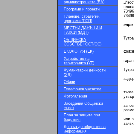
администрацията (БА)
„Изос
план
Програми и проекти
73496
73496
Планове, стратегии,
програми (ПСП)
евро
МЕСТНИ ДАНЪЦИ И
ТАКСИ (МДТ)
Тутра
ОБЩИНСКА
СОБСТВЕНОСТ(ОС)
ЕКОЛОГИЯ (ЕК)
CEC
Устройство на
гаран
територията (УТ)
Тутра
Хуманитарни дейности
(ХД)
задър
Обяви
Телефонен указател
търга
Фотогалерия
утвър
Заседания Общински
запов
съвет
разме
План за защита при
или в
бедствия
заявк
Достъп до обществена
информация