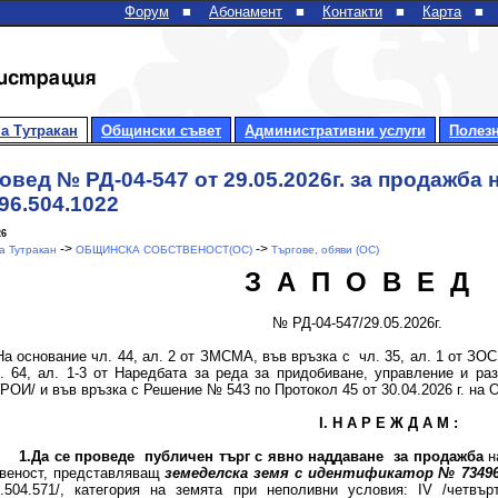
Форум
■
Абонамент
■
Контакти
■
Карта
■
а Тутракан
Общински съвет
Административни услуги
Полез
овед № РД-04-547 от 29.05.2026г. за продажба
96.504.1022
26
->
->
 Тутракан
ОБЩИНСКА СОБСТВЕНОСТ(ОС)
Търгове, обяви (ОС)
З А П О В Е Д
№
РД-04-547/29.05.2026г.
нование чл. 44, ал. 2 от ЗМСМА, във връзка с чл. 35, ал. 1 от ЗОС, чл.
 64, ал. 1-3 от Наредбата за реда за придобиване, управление и р
ОИ/ и във връзка с Решение № 543 по Протокол 45 от 30.04.2026 г. на О
І.
Н А Р Е Ж Д А М :
1.Да се проведе публичен търг с явно наддаване
за продажба
н
твеност, представляващ
земеделска земя с идентификатор №
7349
6.504.571/, категория на земята при неполивни условия: IV /четвъ