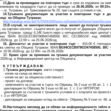
13.Дата за провеждане на повторен търг
и срок за подаване на заяв
еявяване на кандидати търгът да се проведе на
26.06.2026г. от 09:
15ч
 – гр. Тутракан, ул. Трансмариска № 20, при същите условия и час.
14.Тръжната документация за участие в повторния търг е до
ница на Община Тутракан
-
http://tutrakan.egov.bg/TUTRAKAN/home.nsf/pages/bg/home?openDocume
15.В случай, че заинтересованите лица желаят да получат тръжн
, на хартиен носител, същите могат да ги получат от Дирекция „Общинс
щина Тутракан срещу
6,14€ /шест евро и четиринадесет евро цента/ 
акан: IBAN: BG10СЕСB97908447458500, BIC: CECBBGSF, код: 44809
.2026год. до 12:00 ч. на 25.06.2026год.
16.
Депозитът за участие в повторния търг
– 410,00 €
/четирис
ва сметка на Община Тутракан: IBAN:
BG
94СЕС
B
97903347458500,
BIC
:
от 19.06.2026год. до 12:00ч. на 25.06.2026г.
17. Краен срок за приемане на тръжна документация за участи
.2026год. в Информационния център на Общината.
ІІ. У Т В Ъ Р Ж Д А В А М:
.
Тръжна документация
, както следва:
пие на скица на имота;
пие на акт за общинска собственост;
оект на договор;
явлението за участие в търга- по Образец № 2 към чл.66 ал. 1 т. 
ларация по Образец № 3 към чл.66 ал. 1 т. 2 от НРПУРОИ;
арация за съгласие с тръжните условия и с клаузите на проекта на
 т. 3 от НРПУРОИ;
- декларация за извършен оглед на обекта - Образец № 5 към чл. 66, а
III
.Настоящата заповед да се обяви на информационното табло в 
убликува на официалната интернет страница на Община Тутракан, 