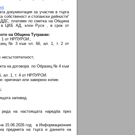
nt
та документация за участие в търга
ка собственост и стопански дейности”
с ДДС, платими по сметка на Община
 в ЦКБ АД, клон Русе , в срок от
вото на Община Тутракан:
т. 1 от НРПУРОИ.;
зец № 3 към чл. 66, ал. 1, т. 2 от
в несъстоятелност;
екта на договора по Образец № 4 към
, ал. 1, т. 4 от НРПУРОИ.
- оригинал или заверено копие.
;
оящата заповед.
о реда на настоящата наредба през
на 15.06.2026 год. в Информационния
 на предмета на търга и данните на