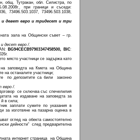
н, общ. Тутракан, обл. Силистра, по
08.2008г., при граници и съседи:
036, 73496.503.1037, 73496.503.1038,
 и девет евро и тридесет и три
ната зала на Общински съвет – гр.
 десет евро /.
BAN:
BG
94СЕС
B
97903347458500,
BIC
:
026г.
рето място участници се задържа като
е на заповедта на Кмета на Община
е на останалите участници;
ите по депозитите са били законно
 евро /.
 договор се сключва със спечелилия
датата на издаване на заповедта за
 й в сила;
тник заплати сумите по указания в
и за изготвяне на пазарна оценка в
шват оглед на обекта самостоятелно
ански дейности” след предварителна
алната интернет страница на Община