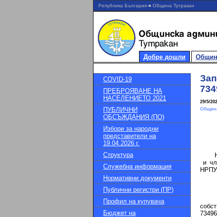
Република България ■ Община Тутракан
Добре дошли
Общин
Зап
COVID-19
734
ПРЕБРОЯВАНЕ НА
НАСЕЛЕНИЕТО 2021
29/5/20
ПУБЛИЧНИ
Община
ОБСЪЖДАНИЯ (ПО)
Избори за народни
представители на
19.04.2026 г.
Структура
На ос
и чл.
Служебна информация
НРПУР
Нормативни документи
Публични регистри (ПР)
Профил на купувача
собс
Бюджет на
7349