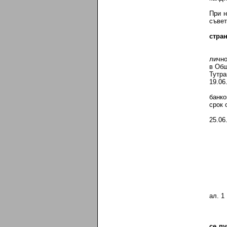
При н
съвет
стра
лично
в Об
Тутр
19.06
банко
срок 
25.06
1
- ко
- ко
- пр
- за
-дек
-декл
ал. 1
се п