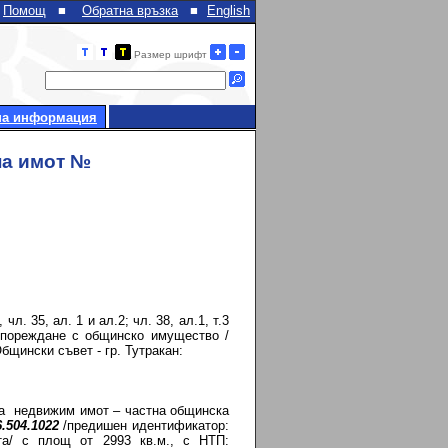
Помощ
■
Обратна връзка
■
English
Размер шрифт
на информация
 на имот №
 35, ал. 1 и ал.2; чл. 38, ал.1, т.3
азпореждане с общинско имущество /
бщински съвет - гр. Тутракан:
а недвижим имот – частна общинска
6.504.1022
/предишен идентификатор:
рта/ с площ от 2993 кв.м., с НТП: