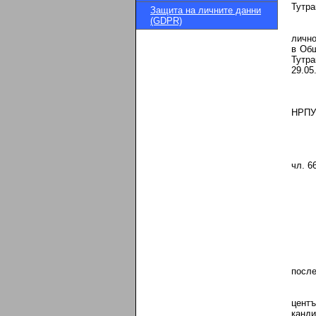
Тутра
Защита на личните данни
(GDPR)
лично
в Общ
Тутр
29.05
НРПУР
чл. 6
после
цент
канди