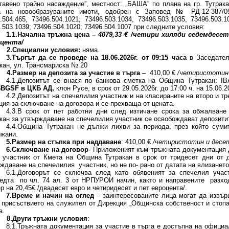
тавено трайно насаждение”, местност: „БАША” по плана на гр. Тутрака
а на новообразуваните имоти, одобрен с Заповед № РД-12-387/05.
.504.465, 73496.504.1021; 73496.503.1034, 73496.503.1035, 73496.503.1
.503.1039; 73496.504.1020; 73496.504.1007 при следните условия:
1.1.Начална тръжна цена
–
4079,33
€ /четири хиляди седемдесет
 цента/
2.Специални условия:
няма.
3.Търгът да се проведе на 18.06.2026г. от
09:
15
часа
в Заседател
кан, ул. Трансмариска № 20
4.Размер на депозита за участие в търга
– 410,00 €
/четиристотин и
4.1.Депозитът се внася по банкова сметка на Община Тутракан: I
BBGSF
в ЦКБ АД,
клон Русе, в срок от 29.05.2026г. до 17:00 ч. на 15.06.2
4.2.Депозитът на спечелилия участник и на класираните на второ и т
ция за сключване на договора и се прехваща от цената.
4.3.В срок от пет работни дни след изтичане срокa за обжалван
кан за утвърждаване на спечелилия участник се освобождават депозитит
4.4.Община Тутракан не дължи лихви за периода, през който сум
жани.
5.Размер на стъпка при наддаване
: 410,00 €
/четиристотин и десет
6.Сключване на договор
- Приложеният към тръжната документация
 участник от Кмета на Община Тутракан в срок от тридесет дни от 
ждаване на спечелилия участник, но не по- рано от датата на влизането
6.1.Договорът се сключва след като обявеният за спечелил учас
едта по чл. 74 ал. 3 от НРПУРОИ начин, както и направените разход
р на 20,45€ /двадесет евро и четиридесет и пет евроцента/.
7.Време и начин на оглед
– заинтересованите лица могат да извър
 присъствието на служител от Дирекция „Общинска собственост и стоп
а.
8.Други тръжни условия
:
8.1.Тръжната документация за участие в търга е достъпна на офици