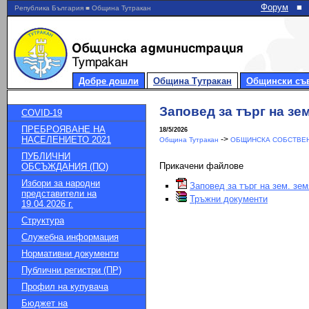
Форум
■
Република България ■ Община Тутракан
Добре дошли
Община Тутракан
Общински съ
Заповед за търг на зе
COVID-19
ПРЕБРОЯВАНЕ НА
18/5/2026
НАСЕЛЕНИЕТО 2021
->
Община Тутракан
ОБЩИНСКА СОБСТВЕН
ПУБЛИЧНИ
Прикачени файлове
ОБСЪЖДАНИЯ (ПО)
Избори за народни
Заповед за търг на зем. зе
представители на
Тръжни документи
19.04.2026 г.
Структура
Служебна информация
Нормативни документи
Публични регистри (ПР)
Профил на купувача
Бюджет на