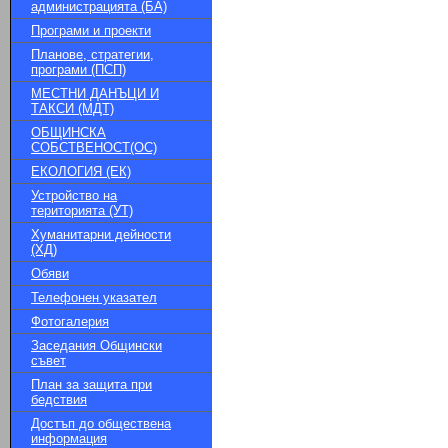
администрацията (БА)
Програми и проекти
Планове, стратегии,
програми (ПСП)
МЕСТНИ ДАНЪЦИ И
ТАКСИ (МДТ)
ОБЩИНСКА
СОБСТВЕНОСТ(ОС)
ЕКОЛОГИЯ (ЕК)
Устройство на
територията (УТ)
Хуманитарни дейности
(ХД)
Обяви
Телефонен указател
Фотогалерия
Заседания Общински
съвет
План за защита при
бедствия
Достъп до обществена
информация