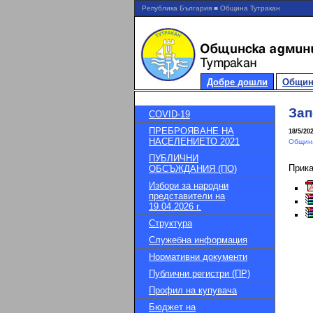
Република България ■ Община Тутракан
Добре дошли
Общин
Зап
COVID-19
ПРЕБРОЯВАНЕ НА
18/5/20
НАСЕЛЕНИЕТО 2021
Община
ПУБЛИЧНИ
Прик
ОБСЪЖДАНИЯ (ПО)
Избори за народни
представители на
19.04.2026 г.
Структура
Служебна информация
Нормативни документи
Публични регистри (ПР)
Профил на купувача
Бюджет на