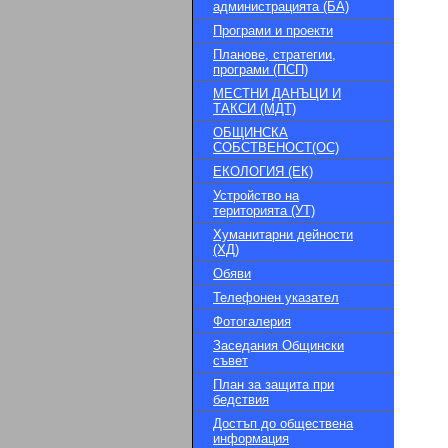
администрацията (БА)
Програми и проекти
Планове, стратегии,
програми (ПСП)
МЕСТНИ ДАНЪЦИ И
ТАКСИ (МДТ)
ОБЩИНСКА
СОБСТВЕНОСТ(ОС)
ЕКОЛОГИЯ (ЕК)
Устройство на
територията (УТ)
Хуманитарни дейности
(ХД)
Обяви
Телефонен указател
Фотогалерия
Заседания Общински
съвет
План за защита при
бедствия
Достъп до обществена
информация