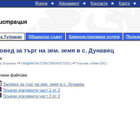
Форум
■
Абонамент
■
Контакти
■
Карта
■
а Тутракан
Общински съвет
Административни услуги
Полез
овед за търг на зем. земя в с. Дунавец
26
->
->
 Тутракан
ОБЩИНСКА СОБСТВЕНОСТ(ОС)
Търгове, обяви (ОС)
ачени файлове
Заповед за търг на зем. земя в с. Дунавец
Тръжни документи част 1 от 2
Тръжни документи част 2 от 2