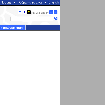
Помощ
■
Обратна връзка
■
English
Размер шрифт
на информация