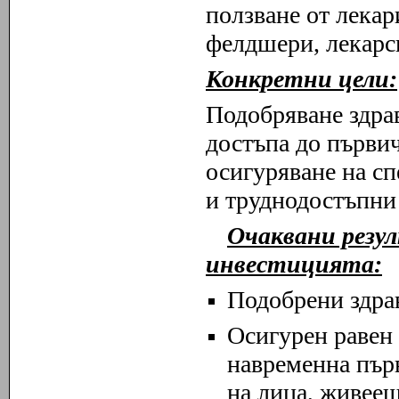
ползване от лекар
фелдшери, лекарс
Конкретни цели:
Подобряване здрав
достъпа до първи
осигуряване на сп
и труднодостъпни 
Очаквани резу
инвестицията:
Подобрени здрав
Осигурен равен
навременна пър
на лица, живее