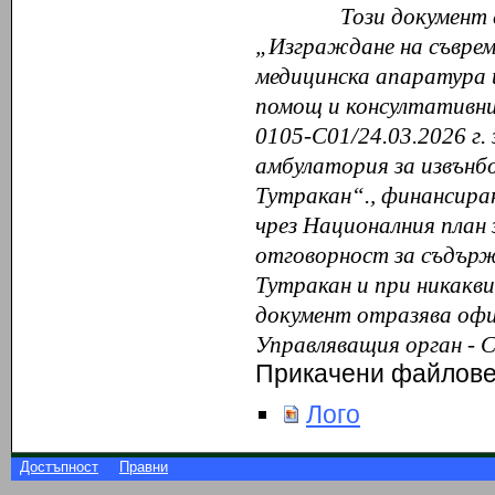
Този документ 
„Изграждане на съврем
медицинска апаратура 
помощ и консултативн
0105-С01/24.03.2026 г.
амбулатория за извънбо
Тутракан“., финансира
чрез
Националния план 
отговорност за съдърж
Тутракан и при никакви
документ отразява офи
Управляващия орган -
С
Прикачени файлов
Лого
Достъпност
Правни