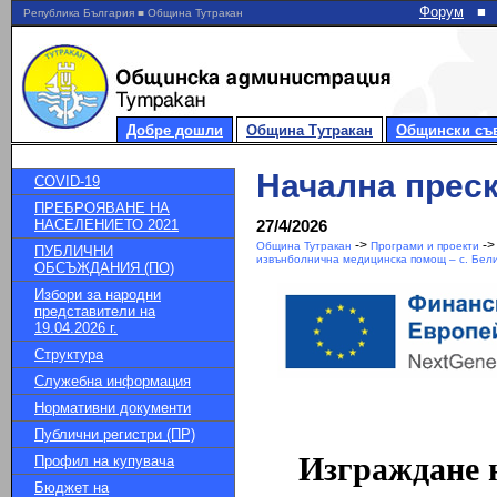
Форум
■
Република България ■ Община Тутракан
Добре дошли
Община Тутракан
Общински съ
Начална прес
COVID-19
ПРЕБРОЯВАНЕ НА
НАСЕЛЕНИЕТО 2021
27/4/2026
->
-
Община Тутракан
Програми и проекти
ПУБЛИЧНИ
извънболнична медицинска помощ – с. Бел
ОБСЪЖДАНИЯ (ПО)
Избори за народни
представители на
19.04.2026 г.
Структура
Служебна информация
Нормативни документи
Публични регистри (ПР)
Изграждане 
Профил на купувача
Бюджет на