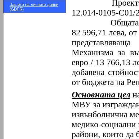
Проектъ
Защита на личните данни
(GDPR)
12.014-0105-С01/2
Общата
82
596,71
лева, от
представляваща
Механизма за въ
евро /
13
766,13
ле
добавена стойно
от бюджета на Ре
Основната цел
на
МВУ за изграждан
извънболнична ме
медико-социални 
райони, които да 