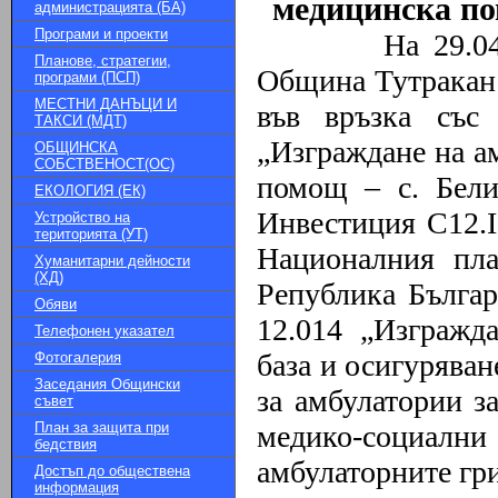
медицинска по
администрацията (БА)
Програми и проекти
На 29.04
Планове, стратегии,
Община Тутракан 
програми (ПСП)
МЕСТНИ ДАНЪЦИ И
във връзка със
ТАКСИ (МДТ)
„Изграждане на а
ОБЩИНСКА
СОБСТВЕНОСТ(ОС)
помощ – с. Бели
ЕКОЛОГИЯ (ЕК)
Инвестиция C12.I
Устройство на
територията (УТ)
Националния пла
Хуманитарни дейности
(ХД)
Република Бълга
Обяви
12.014 „Изгражда
Телефонен указател
база и осигуряван
Фотогалерия
Заседания Общински
за амбулатории з
съвет
План за защита при
медико-социалн
бедствия
амбулаторните гр
Достъп до обществена
информация