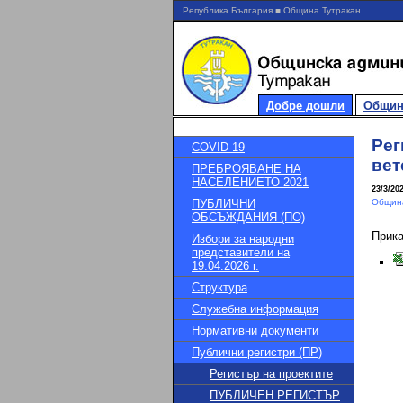
Република България ■ Община Тутракан
Добре дошли
Общин
Рег
COVID-19
вет
ПРЕБРОЯВАНЕ НА
НАСЕЛЕНИЕТО 2021
23/3/20
ПУБЛИЧНИ
Община
ОБСЪЖДАНИЯ (ПО)
Прик
Избори за народни
представители на
19.04.2026 г.
Структура
Служебна информация
Нормативни документи
Публични регистри (ПР)
Регистър на проектите
ПУБЛИЧЕН РЕГИСТЪР