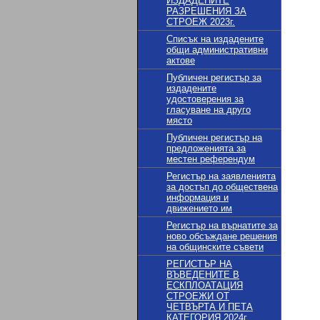
ИЗДАДЕНИТЕ
РАЗРЕШЕНИЯ ЗА
СТРОЕЖ 2023г.
Списък на издадените
общи административни
актове
Публичен регистър за
издадените
удостоверения за
гласуване на друго
място
Публичен регистър на
предложенията за
местен референдум
Регистър на заявленията
за достъп до обществена
информация и
движението им
Регистър на върнатите за
ново обсъждане решения
на общинските съвети
РЕГИСТЪР НА
ВЪВЕДЕНИТЕ В
ЕСКПЛОАТАЦИЯ
СТРОЕЖИ ОТ
ЧЕТВЪРТА И ПЕТА
КАТЕГОРИЯ 2024г.