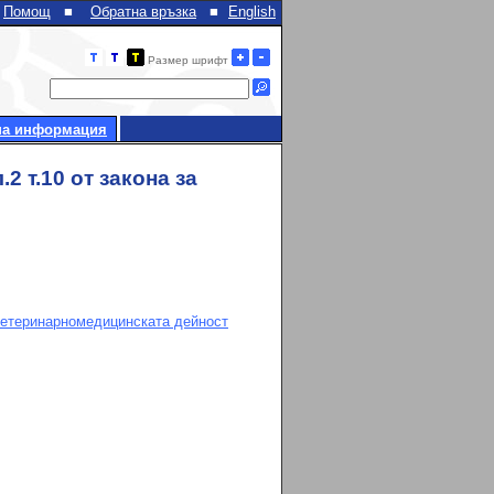
Помощ
■
Обратна връзка
■
English
Размер шрифт
на информация
2 т.10 от закона за
 ветеринарномедицинската дейност