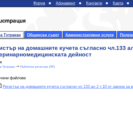
Форум
■
Абонамент
■
Контакти
■
Карта
■
а Тутракан
Общински съвет
Административни услуги
Полез
истър на домашните кучета съгласно чл.133 ал.
еринарномедицинската дейност
26
->
 Тутракан
Публични регистри (ПР)
ачени файлове
Регистър на домашните кучета съгласно чл.133 ал.2 т.10 от закона за