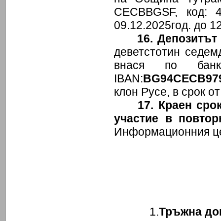
CECBBGSF, код: 
09.12.2025год. до 12
16.
Депозитът 
деветстотин седемд
внася по банк
IBAN:
BG
94СЕС
B
97
клон Русе, в срок от
17. Краен сро
участие в повтор
Информационния це
1.
Тръжна до