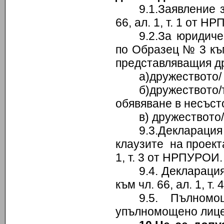
9.1.Заявление 
66, ал. 1, т. 1 от Н
9.2.За юридиче
по Образец № 3 към
представляващия др
а)дружеството/
б)дружеството/
обявяване в несъст
в) дружеството
9.3.Декларац
клаузите на проект
1, т. 3 от НРПУРОИ.
9.4. Деклараци
към чл. 66, ал. 1, т
9.5. Пълномо
упълномощено лице-