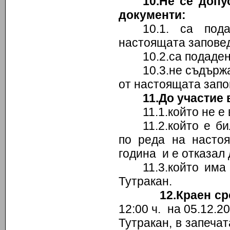
10.Не се допу
документи:
10.1. са под
настоящата заповед
10.2.са подаде
10.3.не съдържа
от настоящата запо
11.До участие 
11.1.който не е
11.2.който е б
по реда на насто
година и е отказал 
11.3.който им
Тутракан.
12.Краен с
12:00 ч. на 05.12.
Тутракан, в запеча