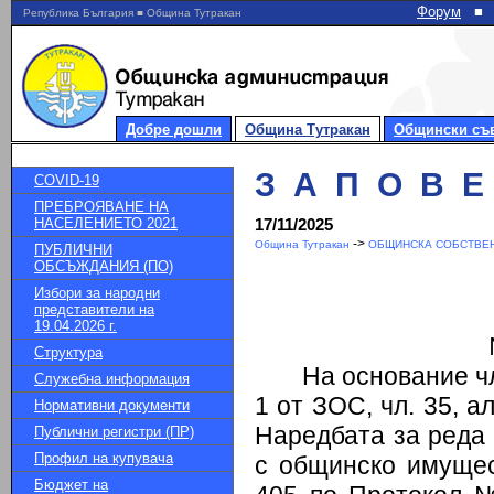
Форум
■
Република България ■ Община Тутракан
Добре дошли
Община Тутракан
Общински съ
З А П О В Е Д
COVID-19
ПРЕБРОЯВАНЕ НА
НАСЕЛЕНИЕТО 2021
17/11/2025
->
Община Тутракан
ОБЩИНСКА СОБСТВЕН
ПУБЛИЧНИ
ОБСЪЖДАНИЯ (ПО)
Избори за народни
представители на
19.04.2026 г.
Структура
На основание чл. 4
Служебна информация
1 от ЗОС, чл. 35, ал.
Нормативни документи
Наредбата за реда
Публични регистри (ПР)
Профил на купувача
с общинско имуще
Бюджет на