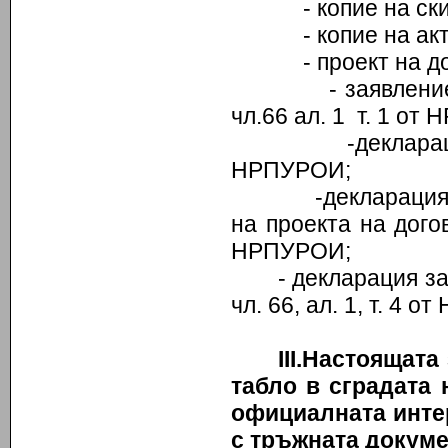
- копие на скиц
- копие на акт з
- проект на дог
- заявлението з
чл.66 ал. 1 т. 1 от
-декларация по 
НРПУРОИ;
-декларация за с
на проекта на дого
НРПУРОИ;
- декларация з
чл. 66, ал. 1, т. 4 
III
.Настоящата
табло в сградата 
официалната интер
с тръжната докуме