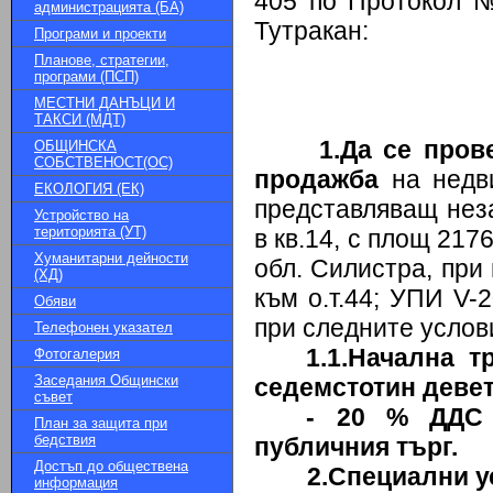
405 по Протокол №
администрацията (БА)
Тутракан:
Програми и проекти
Планове, стратегии,
програми (ПСП)
МЕСТНИ ДАНЪЦИ И
ТАКСИ (МДТ)
1.Да се пров
ОБЩИНСКА
СОБСТВЕНОСТ(ОС)
продажба
на недви
ЕКОЛОГИЯ (ЕК)
представляващ нез
Устройство на
територията (УТ)
в кв.14, с площ 217
Хуманитарни дейности
обл. Силистра, при 
(ХД)
към о.т.44; УПИ V-
Обяви
при следните услов
Телефонен указател
1.1.Начална 
Фотогалерия
Заседания Общински
седемстотин девет
съвет
- 20 % ДДС 
План за защита при
бедствия
публичния търг.
Достъп до обществена
2.Специални у
информация