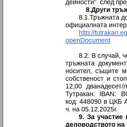
дейности” след пре
8.Други тръ
8.1.Тръжната д
официалната интер
http://tutraka
openDocument
8.2. В случай,
тръжната документ
носител, същите м
собственост и сто
12,00 дванадесет
Тутракан: IBAN: 
код: 448090 в ЦКБ А
ч. на 05.12.2025г.
9. За участие
деловодството на