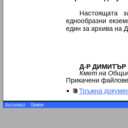
Настоящата з
еднообразни екзем
един за архива на 
Д-Р ДИМИ
Кмет на Общи
Прикачени файлов
Тръжна докуме
Достъпност
Правни