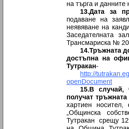
на търга и данните 
13.Дата за п
подаване на заяв
неявяване на канди
Заседателната зал
Трансмариска № 20,
14.Тръжната д
достъпна на офи
Тутракан
-
http://tutraka
openDocument
15.В случай,
получат тръжната
хартиен носител,
„Общинска собст
Тутракан срещу 12,
на Община Тутрак