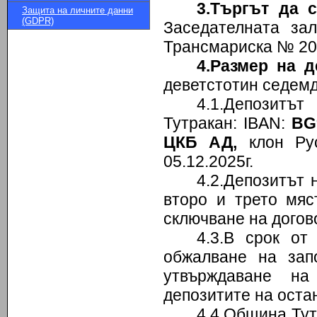
3.Търгът да с
Защита на личните данни
(GDPR)
Заседателната зал
Трансмариска № 20
4.Размер на д
деветстотин седемде
4.1.Депозитъ
Тутракан: IBAN:
BG
ЦКБ АД,
клон Рус
05.12.2025г.
4.2.Депозитът 
второ и трето мяс
сключване на догов
4.3.В срок от
обжалване на зап
утвърждаване на
депозитите на оста
4.4.Община Тут