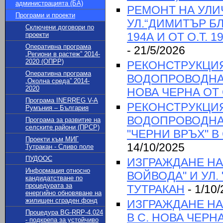
администрацията (БА)
РЕМОНТ НА УЛИ
Програми и проекти
УЛ.“ДИМИТЪР БЛА
Сключени договори по
194А И ОТ О.Т.
проекти
Оперативна програма
- 21/5/2026
„Региони в растеж” 2014-
2020 (ОПРР)
РЕКОНСТРУКЦИЯ
Оперативна програма
ВОДОПРОВОДНА М
„Околна среда” 2014-
2020
НОВА ЧЕРНА ОТ О
Програма INERREG V-A
РЕКОНСТРУКЦИЯ
Румъния – България
ВОДОПРОВОДНА 
Програма за развитие на
селските райони (ПРСР)
"ЧЕРНИ ВРЪХ" В
Проекти към МИГ
14/10/2025
Тутракан - Сливо поле
ПУДООС
ИЗГРАЖДАНЕ НА
Информация относно
ВОЙВОДА" И УЛ.
кандидатстване по
процедурата за
ТУТРАКАН
- 1/10
енергийно обновяване на
жилищен сграден фонд
ИЗГРАЖДАНЕ НА
Процедура BG-RRP-4.024
В С. НОВА ЧЕРНА 
- подкрепа за устойчиво