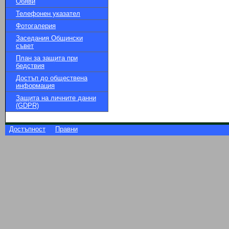
Обяви
Телефонен указател
Фотогалерия
Заседания Общински
съвет
План за защита при
бедствия
Достъп до обществена
информация
Защита на личните данни
(GDPR)
Достъпност
Правни