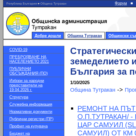
Форум
■
Република България ■ Община Тутракан
Добре дошли
Община Тутракан
Общински съ
Стратегически
COVID-19
ПРЕБРОЯВАНЕ НА
земеделието и
НАСЕЛЕНИЕТО 2021
ПУБЛИЧНИ
България за п
ОБСЪЖДАНИЯ (ПО)
Избори за народни
1/10/2025
представители на
->
Община Тутракан
Про
19.04.2026 г.
Структура
Служебна информация
РЕМОНТ НА ПЪТ R
Нормативни документи
О.П.ТУТРАКАН/ -
Публични регистри (ПР)
ЦАР САМУИЛ (SLS
Профил на купувача
САМУИЛ) ОТ КМ 0
Бюджет на