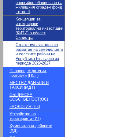
енергийно обновяване на
жилищния сграден фонд
- етап II
Концепции за
интегрирани
териториални инвестиции
(КИТИ) в област
Силистра
Стратегически план за
развитие на земеделието
и селските райони на
Република България за
периода 2023-2027
Планове, стратегии,
програми (ПСП)
МЕСТНИ ДАНЪЦИ И
ТАКСИ (МДТ)
ОБЩИНСКА
СОБСТВЕНОСТ(ОС)
ЕКОЛОГИЯ (ЕК)
Устройство на
територията (УТ)
Хуманитарни дейности
(ХД)