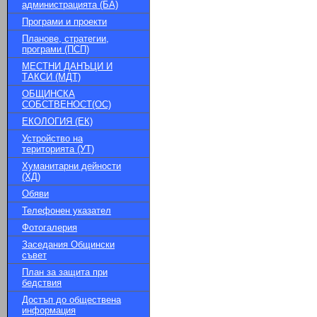
администрацията (БА)
Програми и проекти
Планове, стратегии,
програми (ПСП)
МЕСТНИ ДАНЪЦИ И
ТАКСИ (МДТ)
ОБЩИНСКА
СОБСТВЕНОСТ(ОС)
ЕКОЛОГИЯ (ЕК)
Устройство на
територията (УТ)
Хуманитарни дейности
(ХД)
Обяви
Телефонен указател
Фотогалерия
Заседания Общински
съвет
План за защита при
бедствия
Достъп до обществена
информация