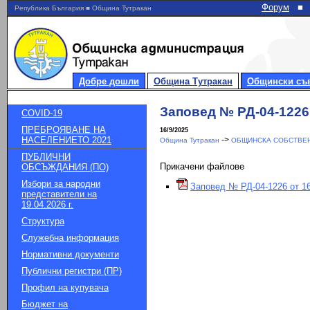
Форум
■
Република България ■ Община Тутракан
Добре дошли
Община Тутракан
Общински съ
Заповед № РД-04-1226 
COVID-19
ПРЕБРОЯВАНЕ НА
16/9/2025
НАСЕЛЕНИЕТО 2021
->
Община Тутракан
ОБЩИНСКА СОБСТВЕН
ПУБЛИЧНИ
Прикачени файлове
ОБСЪЖДАНИЯ (ПО)
Избори за народни
Заповед № РД-04-1226 от 16
представители на
19.04.2026 г.
Структура
Служебна информация
Нормативни документи
Публични регистри (ПР)
Профил на купувача
Бюджет на