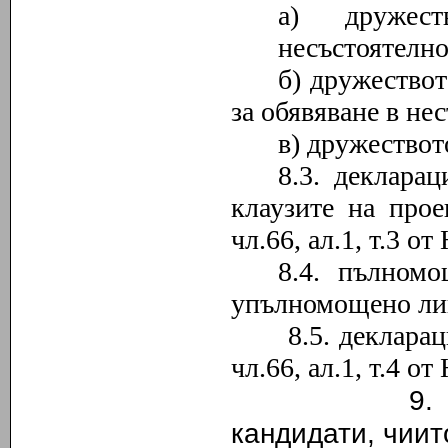
а) дружес
несъстоятелно
б) дружествот
за обявяване в не
в) дружествот
8.3. деклара
клаузите на про
чл
.
66, ал
.1
, т
.
3 от
8.4. пълномо
упълномощено лиц
8.5. декларац
чл.66, ал.1, т.4 
9. Не се д
кандидати, чиит