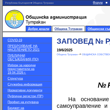
Форум
■
Република България ■ Община Тутракан
Добре дошли
Община Тутракан
Общински съ
ЗАПОВЕД № РД-
COVID-19
ПРЕБРОЯВАНЕ НА
НАСЕЛЕНИЕТО 2021
19/6/2025
->
Община Тутракан
ОБЩИНСКА СОБСТВЕН
ПУБЛИЧНИ
ОБСЪЖДАНИЯ (ПО)
Избори за народни
представители на
19.04.2026 г.
Структура
№
Служебна информация
Нормативни документи
Публични регистри (ПР)
На основание
Профил на купувача
самоуправление и 
Бюджет на