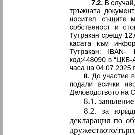
7
.2.
В случай,
тръжната документ
носител, същите 
собственост и ст
Тутракан срещу 12,
касата към инфо
Тутракан: IBAN-
код:448090 в “ЦКБ-А
часа на 04.07.2025 г
8
.
До участие в
подали всички не
Деловодството на О
8.1. заявление
8.2. за юри
декларация по об
дружеството/търго