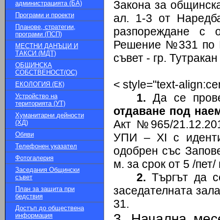
Закона за общинскат
администрацията (БА)
Програми и проекти
ал. 1-3 от Наредб
Планове, стратегии,
разпореждане с 
програми (ПСП)
Решение №331 по П
МЕСТНИ ДАНЪЦИ И
ТАКСИ (МДТ)
съвет - гр. Тутракан
ОБЩИНСКА
СОБСТВЕНОСТ(ОС)
< style="text-align:ce
ЕКОЛОГИЯ (ЕК)
1.
Да се про
Устройство на
територията (УТ)
отдаване под нае
Хуманитарни дейности
Акт №965/21.12.201
(ХД)
Обяви
УПИ – XI с идент
Телефонен указател
одобрен със Запове
Фотогалерия
м. за срок от 5 /пет
Заседания Общински
2.
Търгът да с
съвет
заседателната зал
План за защита при
бедствия
31.
Достъп до обществена
3.
Начална мес
информация