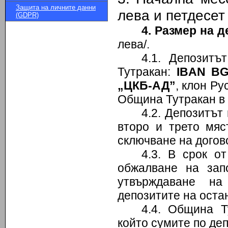
Защита на личните данни
лева и петдесет
(GDPR)
4.
Размер на де
лева/.
4.1. Депозитъ
Тутракан:
IBAN BG
„ЦКБ-АД”
, клон Р
Община Тутракан в с
4.2. Депозитът
второ и трето мяс
сключване на догов
4.3. В срок о
обжалване на зап
утвърждаване на
депозитите на оста
4.4. Община Т
който сумите по де