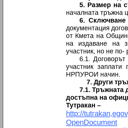
5
. Размер на 
началната тръжна це
6
. Сключване
документация догов
от Кмета на Община
на издаване на з
участник, но не по-
6.1. Договорът
участник заплати 
НРПУРОИ начин.
7. Други тр
7.1. Тръжната 
достъпна на офиц
Тутракан –
http://tutrakan,e
OpenDocument