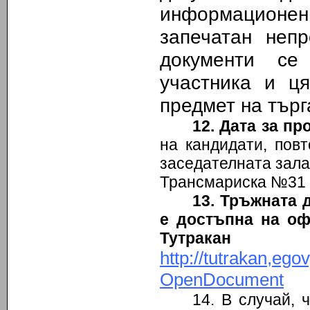
информационе
запечатан непр
документи се
участника и ця
предмет на търг
12. Дата за п
на кандидати, повт
заседателнат
Трансмариска №31 п
13. Тръжната 
е достъпна на оф
Тут
http://tutrakan,e
OpenDocument
14. В случай, 