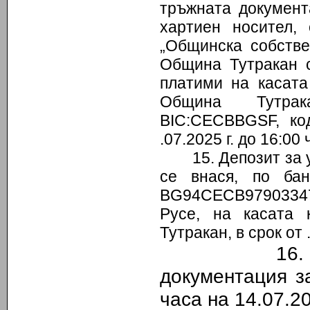
тръжната документ
хартиен носител,
„Общинска собстве
Община Тутракан 
платими на касат
Община Тутрак
BIC:CECBBGSF, ко
.07.2025 г. до 16:00 
15. Депозит за 
се внася, по ба
BG94СЕСB97903347
Русе, на касата
Тутракан, в срок от .
16. Краен 
документация з
часа на
14
.07.20