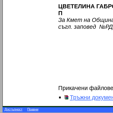
ЦВЕТЕЛИНА ГАБРО
П
За Кмет на Общин
съгл.
заповед №РД-0
Прикачени файлов
Тръжни докуме
Достъпност
Правни