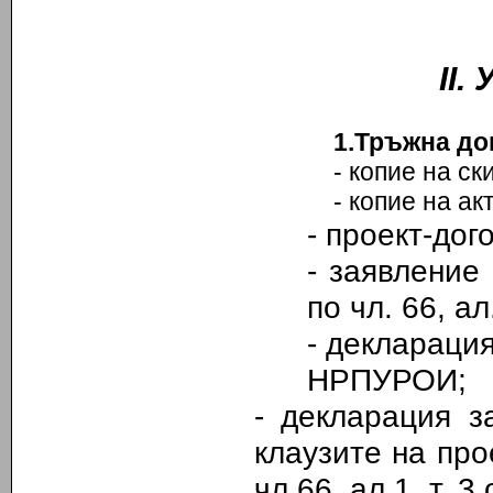
ІІ.
1.Тръжна до
- копие на скиц
- копие на акт з
-
проект-дого
-
заявление 
по чл. 66, а
- деклараци
НРПУРОИ;
- декларация з
клаузите на пр
чл.66
,
ал.1
,
т. 3