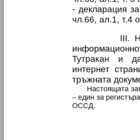
- декларация з
чл.66, ал.1, т.
III.
Н
информационн
Тутракан и д
интернет стран
тръжната докуме
Настоящата зап
– един за регистър
ОССД.