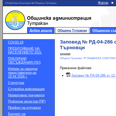
Форум
■
Република България ■ Община Тутракан
Добре дошли
Община Тутракан
Общински съ
Заповед № РД-04-286 о
COVID-19
Търновци
ПРЕБРОЯВАНЕ НА
НАСЕЛЕНИЕТО 2021
13/3/2025
->
ПУБЛИЧНИ
Община Тутракан
ОБЩИНСКА СОБСТВЕН
ОБСЪЖДАНИЯ (ПО)
Прикачени файлове
Избори за народни
представители на
Заповед № РД-04-286 от 13.
19.04.2026 г.
Структура
Служебна информация
Нормативни документи
Публични регистри (ПР)
Профил на купувача
Бюджет на