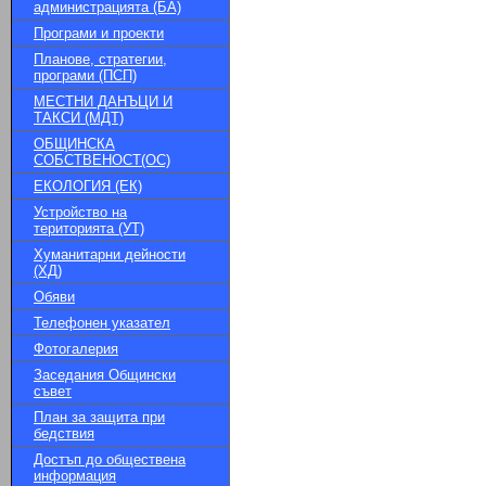
администрацията (БА)
Програми и проекти
Планове, стратегии,
програми (ПСП)
МЕСТНИ ДАНЪЦИ И
ТАКСИ (МДТ)
ОБЩИНСКА
СОБСТВЕНОСТ(ОС)
ЕКОЛОГИЯ (ЕК)
Устройство на
територията (УТ)
Хуманитарни дейности
(ХД)
Обяви
Телефонен указател
Фотогалерия
Заседания Общински
съвет
План за защита при
бедствия
Достъп до обществена
информация