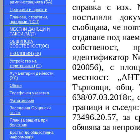
администрацията (БА)
справка с изх. 
Програми и проекти
постъпили доку
Планове, стратегии,
програми (ПСП)
съобщава, че повт
МЕСТНИ ДАНЪЦИ И
ТАКСИ (МДТ)
отдаване под нае
ОБЩИНСКА
собственост, 
СОБСТВЕНОСТ(ОС)
ЕКОЛОГИЯ (ЕК)
идентификатор № 
Устройство на
020056), с пло
територията (УТ)
Хуманитарни дейности
местност: „А
(ХД)
Търновци, общ. 
Обяви
Телефонен указател
638/07.03.2018г.,
Фотогалерия
граници и съседи:
Заседания Общински
съвет
73496.20.57, за 
План за защита при
обявява за непров
бедствия
Достъп до обществена
информация