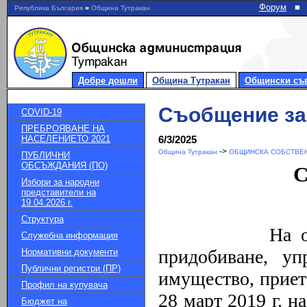
Форум
■
Република България ■ Община Тутракан
Добре дошли
Община Тутракан
Общински съ
Съобщение за
COVID-19
ПРЕБРОЯВАНЕ НА
НАСЕЛЕНИЕТО 2021
6/3/2025
->
Община Тутракан
ОБЩИНСКА СОБСТВЕН
ПУБЛИЧНИ
ОБСЪЖДАНИЯ (ПО)
С
Избори за народни
представители на
19.04.2026 г.
Структура
На основание
Служебна информация
придобиване, у
Нормативни документи
Публични регистри (ПР)
имущество, приет
Профил на купувача
28 март 2019 г. н
Бюджет на