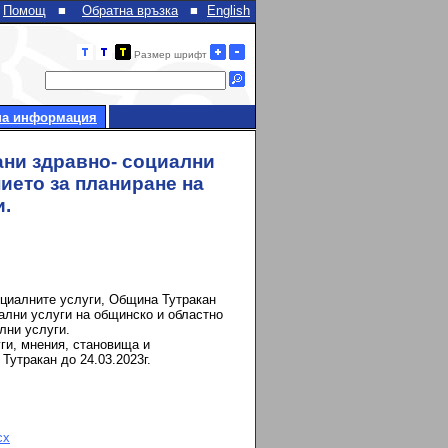
Помощ
■
Обратна връзка
■
English
Размер шрифт
на информация
ани здравно- социални
ието за планиране на
и.
социалните услуги, Община Тутракан
ални услуги на общинско и областно
лни услуги.
уги, мнения, становища и
утракан до 24.03.2023г.
cx