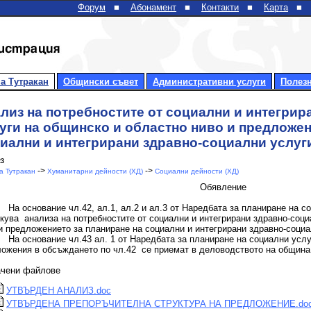
Форум
■
Абонамент
■
Контакти
■
Карта
■
а Тутракан
Общински съвет
Административни услуги
Полез
лиз на потребностите от социални и интегрир
уги на общинско и областно ниво и предложен
иални и интегрирани здравно-социални услуг
23
->
->
 Тутракан
Хуманитарни дейности (ХД)
Социални дейности (ХД)
Обявление
На основание чл.42, ал.1, ал.2 и ал.3 от Наредбата за планиране на 
кува анализа на потребностите от социални и интегрирани здравно-соци
и предложението за планиране на социални и интегрирани здравно-социа
На основание чл.43 ал. 1 от Наредбата за планиране на социални усл
ожения в обсъждането по чл.42 се приемат в деловодството на община Т
ачени файлове
УТВЪРДЕН АНАЛИЗ.doc
УТВЪРДЕНА ПРЕПОРЪЧИТЕЛНА СТРУКТУРА НА ПРЕДЛОЖЕНИЕ.do