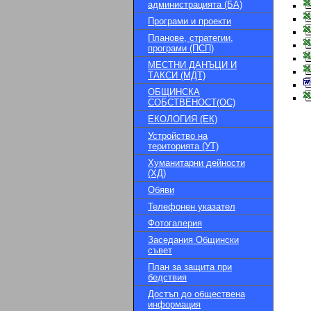
администрацията (БА)
Програми и проекти
Планове, стратегии,
програми (ПСП)
МЕСТНИ ДАНЪЦИ И
ТАКСИ (МДТ)
ОБЩИНСКА
СОБСТВЕНОСТ(ОС)
ЕКОЛОГИЯ (ЕК)
Устройство на
територията (УТ)
Хуманитарни дейности
(ХД)
Обяви
Телефонен указател
Фотогалерия
Заседания Общински
съвет
План за защита при
бедствия
Достъп до обществена
информация