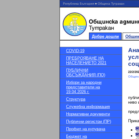
Република България ■ Община Тутракан
Добре дошли
Общин
Ана
COVID-19
усл
ПРЕБРОЯВАНЕ НА
НАСЕЛЕНИЕТО 2021
соц
ПУБЛИЧНИ
22/2/20
ОБСЪЖДАНИЯ (ПО)
Община
Избори за народни
представители на
19.04.2026 г.
публи
Структура
ниво 
Служебна информация
предл
Нормативни документи
Прик
Публични регистри (ПР)
Профил на купувача
Бюджет на