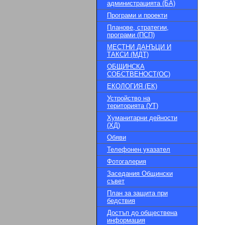
администрацията (БА)
Програми и проекти
Планове, стратегии,
програми (ПСП)
МЕСТНИ ДАНЪЦИ И
ТАКСИ (МДТ)
ОБЩИНСКА
СОБСТВЕНОСТ(ОС)
ЕКОЛОГИЯ (ЕК)
Устройство на
територията (УТ)
Хуманитарни дейности
(ХД)
Обяви
Телефонен указател
Фотогалерия
Заседания Общински
съвет
План за защита при
бедствия
Достъп до обществена
информация