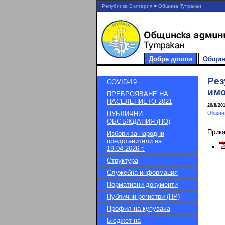
Република България ■ Община Тутракан
Добре дошли
Общин
Рез
COVID-19
имо
ПРЕБРОЯВАНЕ НА
НАСЕЛЕНИЕТО 2021
20/8/20
ПУБЛИЧНИ
Община
ОБСЪЖДАНИЯ (ПО)
Прик
Избори за народни
представители на
19.04.2026 г.
Структура
Служебна информация
Нормативни документи
Публични регистри (ПР)
Профил на купувача
Бюджет на