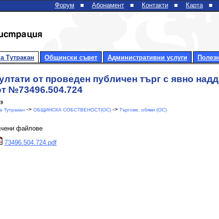
Форум
■
Абонамент
■
Контакти
■
Карта
■
а Тутракан
Общински съвет
Административни услуги
Полез
ултати от проведен публичен търг с явно над
т №73496.504.724
19
->
->
 Тутракан
ОБЩИНСКА СОБСТВЕНОСТ(ОС)
Търгове, обяви (ОС)
ачени файлове
73496.504.724.pdf