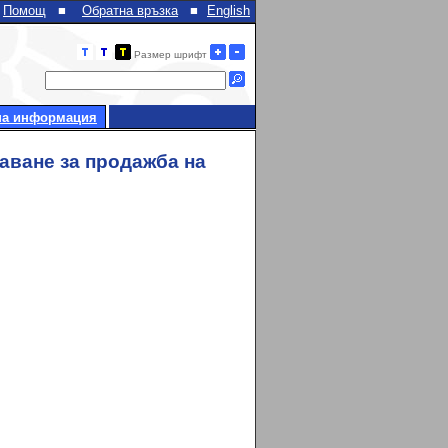
Помощ
■
Обратна връзка
■
English
Размер шрифт
на информация
даване за продажба на