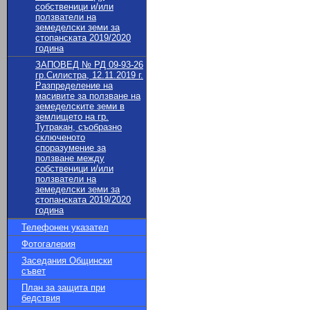
собственици и/или
ползватели на
земеделски земи за
стопанската 2019/2020
година
ЗАПОВЕД № РД 09-93-26
гр.Силистра, 12.11.2019 г.
Разпределение на
масивите за ползване на
земеделските земи в
землището на гр.
Тутракан, съобразно
сключеното
споразумение за
ползване между
собственици и/или
ползватели на
земеделски земи за
стопанската 2019/2020
година
Телефонен указател
Фотогалерия
Заседания Общински
съвет
План за защита при
бедствия