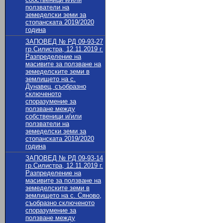
ползватели на
земеделски земи за
стопанската 2019/2020
година
ЗАПОВЕД № РД 09-93-27
гр.Силистра, 12.11.2019 г.
Разпределение на
масивите за ползване на
земеделските земи в
землището на с.
Дунавец, съобразно
сключеното
споразумение за
ползване между
собственици и/или
ползватели на
земеделски земи за
стопанската 2019/2020
година
ЗАПОВЕД № РД 09-93-14
гр.Силистра, 12.11.2019 г.
Разпределение на
масивите за ползване на
земеделските земи в
землището на с. Сяново,
съобразно сключеното
споразумение за
ползване между