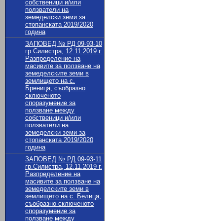
собственици и/или
ползватели на
земеделски земи за
стопанската 2019/2020
година
ЗАПОВЕД № РД 09-93-10
гр.Силистра, 12.11.2019 г.
Разпределение на
масивите за ползване на
земеделските земи в
землището на с.
Бреница, съобразно
сключеното
споразумение за
ползване между
собственици и/или
ползватели на
земеделски земи за
стопанската 2019/2020
година
ЗАПОВЕД № РД 09-93-11
гр.Силистра, 12.11.2019 г.
Разпределение на
масивите за ползване на
земеделските земи в
землището на с. Белица,
съобразно сключеното
споразумение за
ползване между