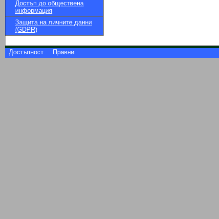
Достъп до обществена
информация
Защита на личните данни
(GDPR)
Достъпност
Правни