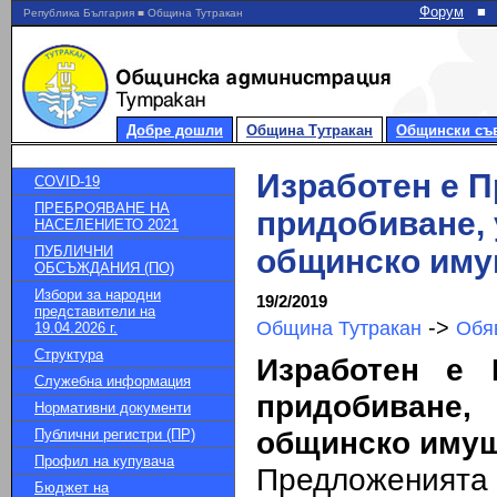
Форум
■
Република България ■ Община Тутракан
Добре дошли
Община Тутракан
Общински съ
Изработен е П
COVID-19
ПРЕБРОЯВАНЕ НА
придобиване, 
НАСЕЛЕНИЕТО 2021
ПУБЛИЧНИ
общинско иму
ОБСЪЖДАНИЯ (ПО)
Избори за народни
19/2/2019
представители на
->
Община Тутракан
Обя
19.04.2026 г.
Структура
Изработен е
Служебна информация
придобиване,
Нормативни документи
общинско имущ
Публични регистри (ПР)
Профил на купувача
Предложенията 
Бюджет на