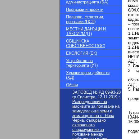
собст
администрацията (БА)
махал
Програми и проекти
6/04.
сто о
Планове, стратегии,
кадас
програми (ПСП)
– поз
позем
МЕСТНИ ДАНЪЦИ И
1.1.
Н
ТАКСИ (МДТ)
земят
ОБЩИНСКА
седем
СОБСТВЕНОСТ(ОС)
1.2.
Н
внесе
ЕКОЛОГИЯ (ЕК)
НРПУР
Устройство на
АД” ,
територията (УТ)
2.
Сп
3. Тъ
Хуманитарни дейности
4
(ХД)
обект
АД” ,
Обяви
5.
Ра
ЗАПОВЕД № РД 09-93-28
6
гр.Силистра, 12.11.2019 г.
предв
Разпределение на
7
масивите за ползване на
7.1 
земеделските земи в
Тутра
землището на с. Нова
IBAN-
Черна, съобразно
16.00
сключеното
7.2 Д
споразумение за
подал
ползване между
7.2.1
собственици и/или