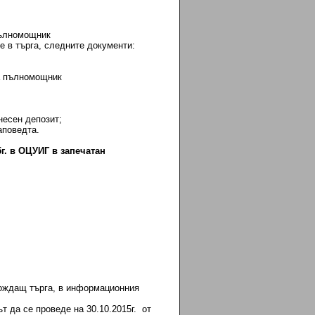
пълномощник
в търга, следните документи:
а пълномощник
несен депозит;
аповедта.
5г. в ОЦУИГ в запечатан
хождащ търга, в информационния
т да се проведе на 30.10.2015г. от