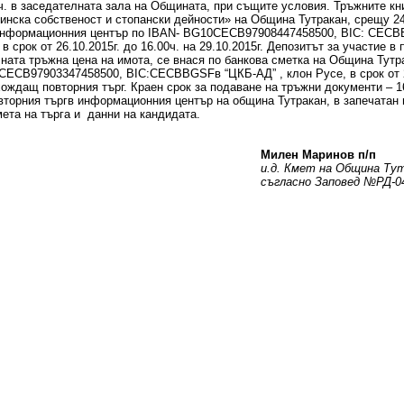
ч. в заседателната зала на Общината, при същите условия. Тръжните кн
нска собственост и стопански дейности» на Община Тутракан, срещу 24
нформационния център по IBAN- BG10СЕСB97908447458500, BIC: CECBBG
 в срок от 26.10.2015г. до 16.00ч. на 29.10.2015г. Депозитът за участие в
ната тръжна цена на имота, се внася по банкова сметка на Община Тутр
ЕСB97903347458500, BIC:CECBBGSFв “ЦКБ-АД” , клон Русе, в срок от 26
ождащ повторния търг. Краен срок за подаване на тръжни документи – 
вторния търгв информационния център на община Тутракан, в запечатан 
ета на търга и данни на кандидата.
Милен Маринов п/п
.д. Кмет на Община Тутрак
съгласно Заповед №РД-04