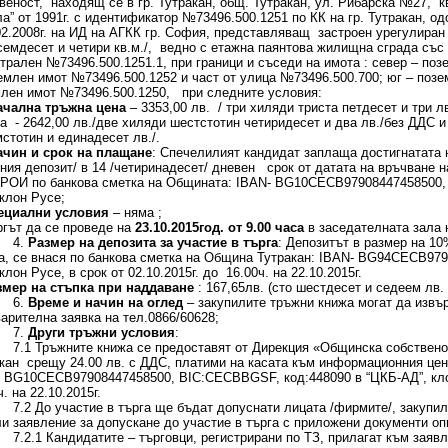
веност, находящ се в гр. Тутракан, общ. Тутракан, ул. Рибарска №27, кв
а” от 1991г. с идентификатор №73496.500.1251 по КК на гр. Тутракан, о
02.2008г. на ИД на АГКК гр. София, представляващ застроен урегулиран 
семдесет и четири кв.м./, ведно с етажна паянтова жилищна сграда със 
трален №73496.500.1251.1, при граници и съседи на имота : север – по
емлен имот №73496.500.1252 и част от улица №73496.500.700; юг – позе
лен имот №73496.500.1250, при следните условия:
ачална тръжна цена
– 3353,00 лв. / три хиляди триста петдесет и три лв.
а - 2642,00 лв./две хиляди шестстотин четиридесет и два лв./без ДДС и с
стотин и единадесет лв./.
ачин и срок на плащане
: Спечелилият кандидат заплаща достигнатата н
ния депозит/ в 14 /четиринадесет/ дневен срок от датата на връчване на
ОИ по банкова сметка на Общината: IBAN- BG10СЕСB97908447458500, 
 клон Русе;
ециални условия
– няма ;
ргът да се проведе на
23.10.2015год. от 9.00 часа
в заседателната зала 
.
Размер на депозита за участие в търга
: Депозитът в размер на 10
а, се внася по банкова сметка на Община Тутракан: IBAN- BG94СЕСB9
 клон Русе, в срок от 02.10.2015г. до 16.00ч. на 22.10.2015г.
змер на стъпка при наддаване
: 167,65лв. (сто шестдесет и седеем лв. 
.
Време и начин на оглед
– закупилите тръжни книжа могат да извъ
арителна заявка на тел.0866/60628;
.
Други тръжни условия
:
Тръжните книжа се предоставят от Дирекция «Общинска собственост
кан срещу 24.00 лв. с ДДС, платими на касата към информационния цен
 BG10СЕСB97908447458500, BIC:CECBBGSF, код:448090 в “ЦКБ-АД”, клон
ч. на 22.10.2015г.
о участие в търга ще бъдат допуснати лицата /фирмите/, закупили 
и заявление за допускане до участие в търга с приложени документи оп
 Кандидатите – търговци, регистрирани по ТЗ, прилагат към заявлен