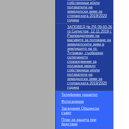
собственици и/или
ползватели на
земеделски земи за
стопанската 2019/2020
година
ЗАПОВЕД № РД 09-93-26
гр.Силистра, 12.11.2019 г.
Разпределение на
масивите за ползване на
земеделските земи в
землището на гр.
Тутракан, съобразно
сключеното
споразумение за
ползване между
собственици и/или
ползватели на
земеделски земи за
стопанската 2019/2020
година
Телефонен указател
Фотогалерия
Заседания Общински
съвет
План за защита при
бедствия