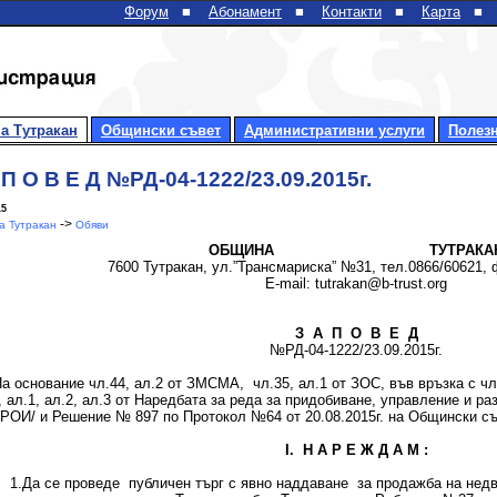
Форум
■
Абонамент
■
Контакти
■
Карта
■
а Тутракан
Общински съвет
Административни услуги
Полез
 П О В Е Д №РД-04-1222/23.09.2015г.
15
->
 Тутракан
Обяви
ОБЩИНА
ТУТРАКА
7600 Тутракан, ул.”Трансмариска” №31, тел.0866/60621, 
E-mail: tutrakan@b-trust.org
З А П О В Е Д
№РД-04-1222/23.09.2015г.
нование чл.44, ал.2 от ЗМСМА, чл.35, ал.1 от ЗОС, във връзка с чл.36
, ал.1, ал.2, ал.3 от Наредбата за реда за придобиване, управление и 
ОИ/ и Решение № 897 по Протокол №64 от 20.08.2015г. на Общински съв
І.
Н А Р Е Ж Д А М :
 се проведе публичен търг с явно наддаване за продажба на недви