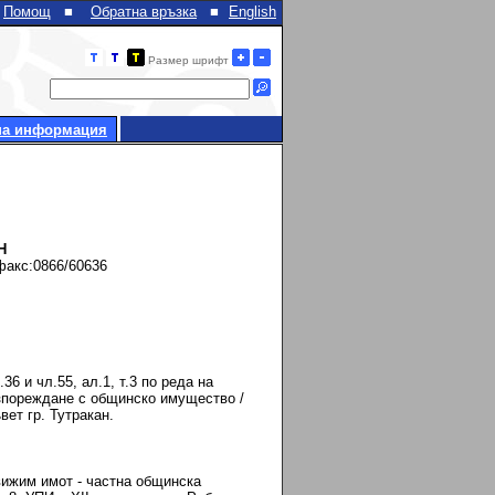
Помощ
■
Обратна връзка
■
English
Размер шрифт
на информация
Н
факс:0866/60636
 и чл.55, ал.1, т.3 по реда на
разпореждане с общинско имущество /
ет гр. Тутракан.
жим имот - частна общинска