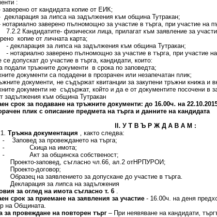
енти :
верено от кандидата копие от ЕИК;
кларация за липса на задължения към община Тутракан;
тариално заверено пълномощно за участие в търга, при участие на 
 Кандидатите- физически лица, прилагат към заявление за участие 
ерено копие от личната карта;
кларация за липса на задължения към община Тутракан;
тариално заверено пълномощно за участие в търга, при участие н
е се допускат до участие в търга, кандидати, които:
са подали тръжните документи в срока по заповедта;
жните документи са подадени в прозрачен или незапечатан плик;
ръжните документи, не съдържат квитанции за закупени тръжни книжа и в
жните документи не съдържат, който и да е от документите посочени в з
т задължения към община Тутракан
аен срок за подаване на тръжните документи: до 16.00ч. на 22.10.201
рачен плик с описание предмета на търга и данните на кандидата
ІІ. У Т В Ъ Р Ж Д А В А М :
.
Тръжна документация
, както следва:
повед за провеждането на търга;
- Скица на имота;
- Акт за общинска собственост;
оекто-заповед, съгласно чл.66, ал.2 отНРПУРОИ;
роекто-договор;
разец на заявлението за допускане до участие в търга.
кларация за липса на задължения
овия за оглед на имота съгласно т. 6
.
аен срок за приемане на заявления за участие
- 16.00ч. на деня пред
р на Общината.
а за провеждане на повторен търг
– При неявяване на кандидати, търгъ