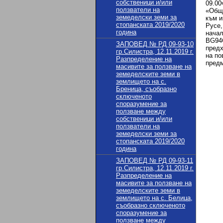
собственици и/или
09.00
ползватели на
«Общи
земеделски земи за
към и
стопанската 2019/2020
Русе,
година
начал
BG94С
ЗАПОВЕД № РД 09-93-10
предх
гр.Силистра, 12.11.2019 г.
на по
Разпределение на
предм
масивите за ползване на
земеделските земи в
землището на с.
Бреница, съобразно
и
сключеното
споразумение за
ползване между
собственици и/или
ползватели на
земеделски земи за
стопанската 2019/2020
година
ЗАПОВЕД № РД 09-93-11
гр.Силистра, 12.11.2019 г.
Разпределение на
масивите за ползване на
земеделските земи в
землището на с. Белица,
съобразно сключеното
споразумение за
ползване между