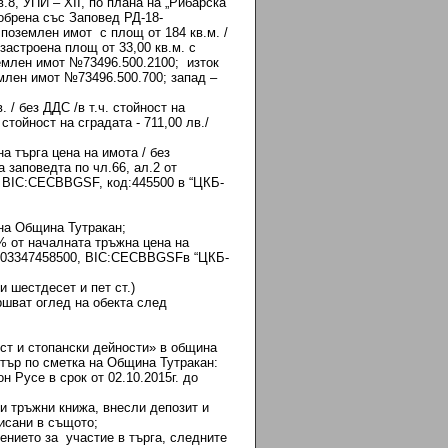
.8, УПИ – ХІІ, по плана на „Рибарска
добрена със Заповед РД-18-
поземлен имот с площ от 184 кв.м. /
застроена площ от 33,00 кв.м. с
землен имот №73496.500.2100; изток
млен имот №73496.500.700; запад –
 / без ДДС /в т.ч. стойност на
тойност на сградата - 711,00 лв./
а търга цена на имота / без
 заповедта по чл.66, ал.2 от
BIC:CECBBGSF, код:445500 в “ЦКБ-
на Община Тутракан;
% от началната тръжна цена на
7903347458500, BIC:CECBBGSFв “ЦКБ-
и шестдесет и пет ст.)
ршват оглед на обекта след
 и стопански дейности» в община
тър по сметка на Община Тутракан:
 Русе в срок от 02.10.2015г. до
тръжни книжа, внесли депозит и
исани в същото;
ието за участие в търга, следните