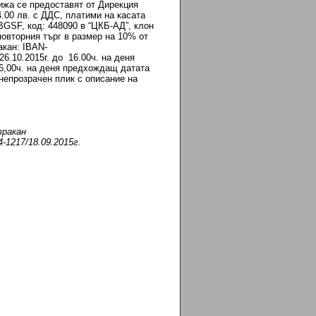
ижа се предоставят от Дирекция
.00 лв. с ДДС, платими на касата
SF, код: 448090 в “ЦКБ-АД”, клон
 повторния търг в размер на 10% от
акан: IBAN-
.10.2015г. до 16.00ч. на деня
16,00ч. на деня предхождащ датата
непрозрачен плик с описание на
ан
-1217/18.09.2015г
.