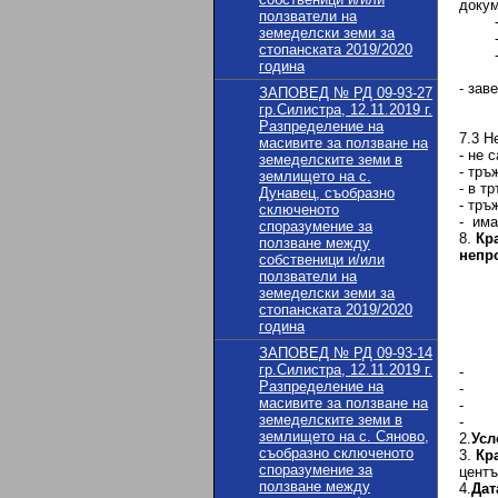
докум
ползватели на
- за
земеделски земи за
- де
стопанската 2019/2020
- но
година
7.2.2
- зав
ЗАПОВЕД № РД 09-93-27
- де
гр.Силистра, 12.11.2019 г.
- но
Разпределение на
7.3 Н
масивите за ползване на
- не 
земеделските земи в
- тръ
землището на с.
- в т
Дунавец, съобразно
- тръ
сключеното
- има
споразумение за
8.
Кр
ползване между
непро
собственици и/или
ползватели на
земеделски земи за
1
стопанската 2019/2020
- За
година
ЗАПОВЕД № РД 09-93-14
гр.Силистра, 12.11.2019 г.
- Пр
Разпределение на
- П
масивите за ползване на
- Об
земеделските земи в
- Де
землището на с. Сяново,
2.
Усл
съобразно сключеното
3.
Кр
споразумение за
центъ
ползване между
4.
Дат