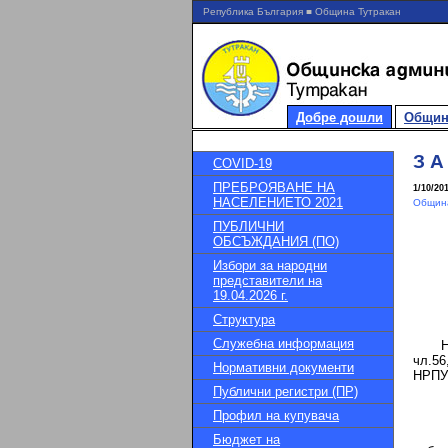
Република България ■ Община Тутракан
Добре дошли
Общин
З А
COVID-19
ПРЕБРОЯВАНЕ НА
1/10/20
НАСЕЛЕНИЕТО 2021
Община
ПУБЛИЧНИ
ОБСЪЖДАНИЯ (ПО)
Избори за народни
представители на
19.04.2026 г.
Структура
Служебна информация
На ос
чл.56
Нормативни документи
НРПУР
Публични регистри (ПР)
Профил на купувача
1.Да
Бюджет на