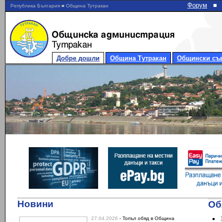
Форум
■
Република България ■ Община Тутракан
Добре дошли
Община Тутракан
Общински съ
Новини
Об
27.04.2026
- Топъл обяд в Община